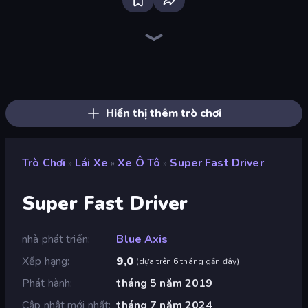
Bloxd.io
Ragdoll Archers
EvoWars.io
Veck.io
Piece of Cake: Merge and Bake
Racing Limits
Traffic Rider
Mahjongg Solitaire
Screw Out: Bolts and Nuts
Words of Wonders
Piles of Mahjong
Designville: Merge & Design
Miniblox
Stickman Clash
Space Waves
SkillWarz
Fortzone Battle Royale
Arrow Escape
Hiển thị thêm trò chơi
Trò Chơi
Lái Xe
Xe Ô Tô
Super Fast Driver
»
»
»
Super Fast Driver
nhà phát triển
Blue Axis
Xếp hạng
9,0
(
dựa trên 6 tháng gần đây
)
Phát hành
tháng 5 năm 2019
Cập nhật mới nhất
tháng 7 năm 2024