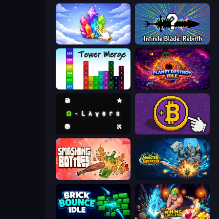
Crystalia Idle Clicker
Infinite Blade: Rebirth
Tower Merge
Planet Destroy Idle
Omega Layers
Money Maker
Smashing Bottles
Monster Breaker Idle