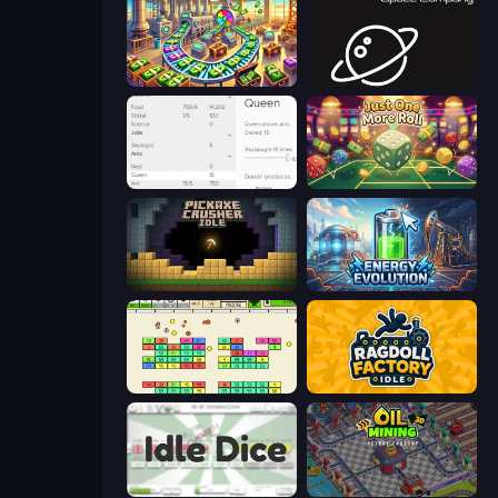
Money Factory: Tycoon Idle Game
Space Company
Idle Ants
Just One More Roll
Pickaxe Crusher Idle
Energy Evolution
Idle Breakout
Ragdoll Factory Idle
Idle Dice
Oil Mining 3D: Petrol Factory