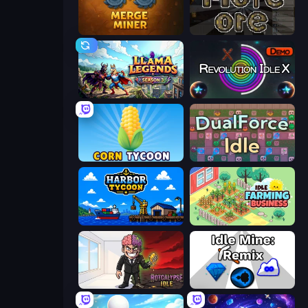
Merge Miner
More Ore
Llama Legends
Revolution Idle X
Corn Tycoon
DualForce Idle
Harbor Tycoon
Idle Farming Business
Rotcalypse: Idle Incremental
Idle Mine: Remix