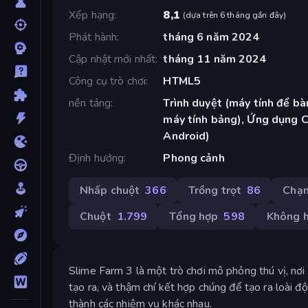
Xếp hạng
8,1
(
dựa trên 6 tháng gần đây
)
Phát hành
tháng 6 năm 2024
Cập nhật mới nhất
tháng 11 năm 2024
Công cụ trò chơi
HTML5
nền tảng
Trình duyệt (máy tính để bàn
máy tính bảng), Ứng dụng 
Android)
Định hướng
Phong cảnh
Nhấp chuột
366
Trồng trọt
86
Chạ
Chuột
1.799
Tổng hợp
598
Không 
Slime Farm 3 là một trò chơi mô phỏng thú vị, nơi
tạo ra, và thậm chí kết hợp chúng để tạo ra loài 
thành các nhiệm vụ khác nhau.