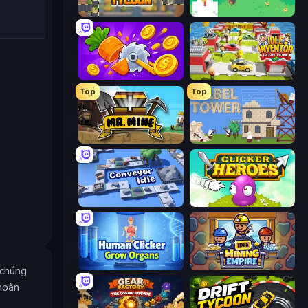
Leek Factory Tycoon
The MachinEGG
Farm Ring Idle
Idle Inventor
Top
Top
Mr. Mine
Babel Tower
Conveyor Idle
Clicker Heroes
Human Clicker: Grow Organs
Idle Mining Empire
 chúng
 hoàn