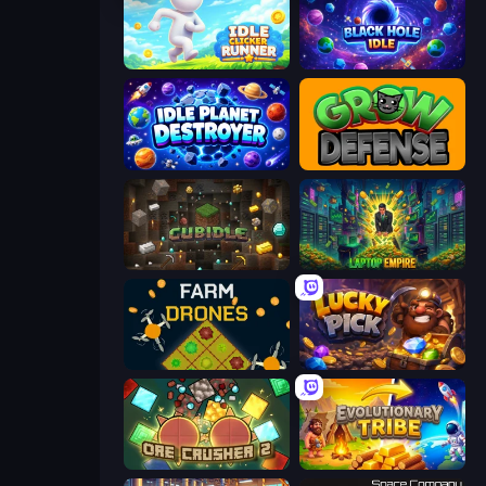
Idle Clicker Runner
Black Hole Idle
Idle Planet Destroyer
Grow Defense
Cubidle
Laptop Empire
Farm Drones
Lucky Pick
OreCrusher 2
Evolutionary Tribe