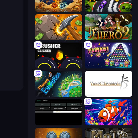
Gear Factory
Drift Tycoon
Mine Clicker
Incremental Epic Hero 2
Crusher Clicker
PLINKO!
Planet Evolution: Idle Clicker
Your Chronicle
Evolve
Fish Catch Idle