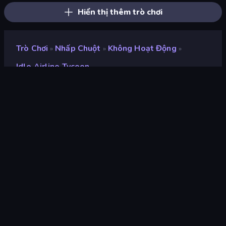
Hiển thị thêm trò chơi
Trò Chơi
Nhấp Chuột
Không Hoạt Động
»
»
»
Idle Airline Tycoon
Idle Airline Tycoon
nhà phát triển
Fish Pond Studio
Xếp hạng
7,9
(
dựa trên 6 tháng gần đây
)
Phát hành
tháng 10 năm 2020
Công cụ trò chơi
HTML5
nền tảng
Trình duyệt (máy tính để bàn, điện
thoại di động, máy tính bảng),
Ứng dụng CrazyGames (iOS,
Android), App Store (iOS,