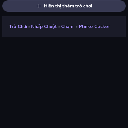
Hiển thị thêm trò chơi
Trò Chơi
Nhấp Chuột
Chạm
Plinko Clicker
»
»
»
Plinko Clicker
nhà phát triển
Pipoza Games
Xếp hạng
9,0
(
dựa trên 6 tháng gần đây
)
Phát hành
tháng 9 năm 2025
Cập nhật mới nhất
tháng 11 năm 2025
Công cụ trò chơi
Unity 2022
nền tảng
Trình duyệt (máy tính để bàn,
điện thoại di động, máy tính
bảng), Ứng dụng CrazyGames
(iOS, Android)