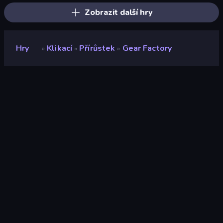
Zobrazit další hry
Hry
Klikací
Přírůstek
Gear Factory
»
»
»
Gear Factory
Vývojář
low effort inc
Hodnocení
9,2
(
based on last 6 months
)
Uvolněno
duben 2026
Naposledy aktualizováno
červenec 2026
Herní engine
HTML5
Platformy
Prohlížeč (stolní počítač,
mobilní zařízení, tablet),
Aplikace CrazyGames
(iOS, Android)