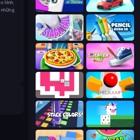
o hình,
a những
Diamond Drawing by Numbers
Upgrade the Supercar 3D
Stack Fall
Pencil Rush
Pizza Maker
Sneaker Art
Just Slide (Remastered)
Helix Jump
Stack Colors
Stacky Bird