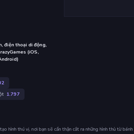
, điện thoại di động,
CrazyGames (iOS,
Android)
02
ột
1.797
o hình thú vị, nơi bạn sẽ cẩn thận cắt ra những hình thù từ bánh