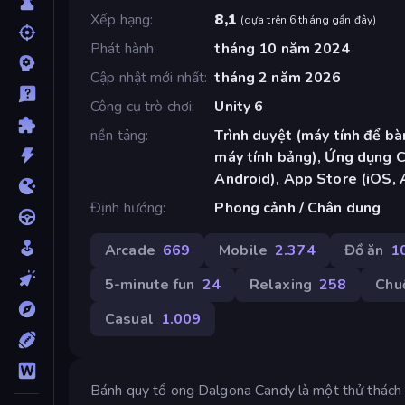
Xếp hạng
8,1
(
dựa trên 6 tháng gần đây
)
Phát hành
tháng 10 năm 2024
Cập nhật mới nhất
tháng 2 năm 2026
Công cụ trò chơi
Unity 6
nền tảng
Trình duyệt (máy tính để bàn
máy tính bảng), Ứng dụng 
Android), App Store (iOS, 
Định hướng
Phong cảnh / Chân dung
Arcade
669
Mobile
2.374
Đồ ăn
1
5-minute fun
24
Relaxing
258
Chu
Casual
1.009
Bánh quy tổ ong Dalgona Candy là một thử thách tạ