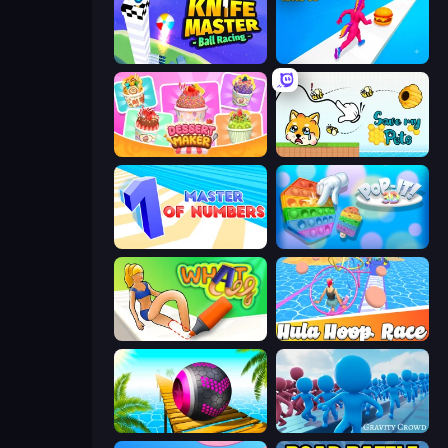
Knife Master: Ball Racing
Twerk Race 3D
Dessert Maker
Save My Pets
Master of Numbers
Pop It 3D
What a Leg
Hula Hoop Race
Rolling Balls Sea Race
Gravity Crowd