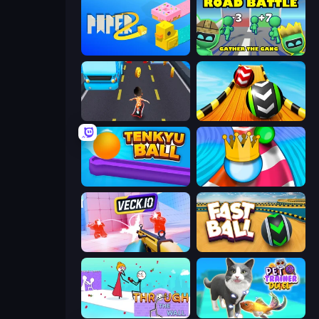
Paper.io 2
Road Battle: Gather the Gang
Bus and Subway Runner
Sky Balls 3D
Tenkyu Ball
Aquapark Balls Party
Veck.io
Fast Ball Jump
Through the Wall
Pet Trainer Duel