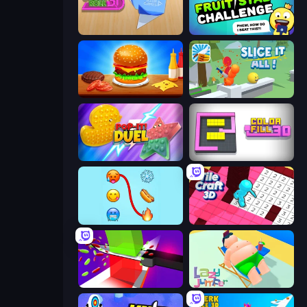
Color Roll 3D
Fruit Stab Challenge
Burger Cafe
Slice It All!
Pop It! Duel
Color Fill 3D
Emoji Puzzle!
Tile Craft 3D
Jelly Restaurant
Lazy Jumper