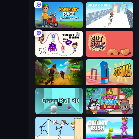
Paper Boy Race: Running Game
Break Free
Toilet Rush - Draw Puzzle
Cut in Half, Please!
Island of Treasures
Screamals
Crazy Ball 3D
Funny Food Duel