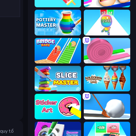
Color Match
Teeth Runner
Pottery Master
Man Runner 2048
Bridge Race
Layers Roll
Slice Master
Ice Cream Inc.
Sticker Art
Shovel 3D
 quy tổ