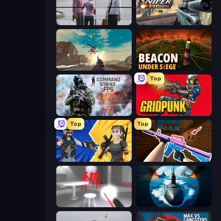
Sniper Assassin - Government Agent
Sniper Mission
Grandfather Road Chase: Shooter
Beacon Under Siege
Top
Command Strike FPS
Gridpunk - 3v3 Battle Royale
Top
Top
BuildNow GG
KS Z
SuperHot
Ships Battlefield 3D