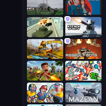
Flakmeister
Max vs Gangsters
Secret Agent James
Attack of Duty
Jungle Deer Hunting
Assault Bots
Redcoats.io
Funny Shooter 2
Zombies Shooter: Part 2
Mazean