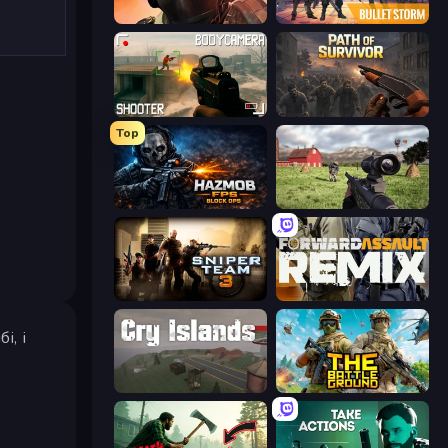
Bullet Force
Bulletstorm
BodyCamera Shooter
Path of Survivor
Top
Hazmob FPS: Online Shooter
Dead Zed
Sniper Team 3
Forward Assault Remix
і, і
Cry Islands
The Battleground