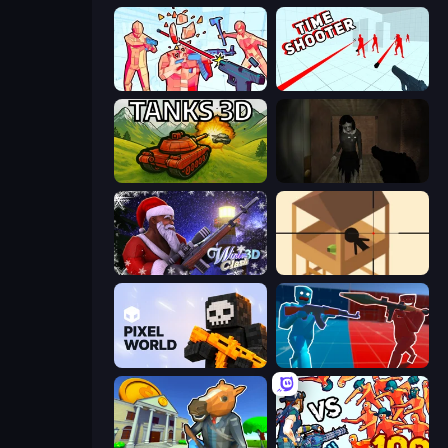
Time Shooter 2
Time Shooter
Tanks 3D
Slendrina Must Die: The Forest
Winter Clash 3D
Elite Sniper
Pixel World
Battle of the Soldiers: Red vs Blue