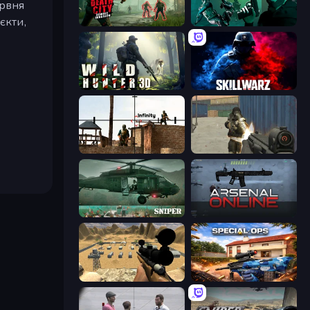
ервня
єкти,
Death City Zombie Invasion
Take Actions
Wild Hunter 3D
SkillWarz
Lethal Sniper 3D: Army Soldier
Masked Forces
SNIPER
Arsenal Online
Ghost Sniper
Special Ops: GO