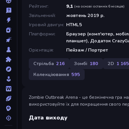
Рейтинг
9,1
(
на основі останніх 6 місяців
)
Звільнений
жовтень 2019 р.
Ігровий двигун
HTML5
Платформи
Браузер (комп'ютер, мобі
планшет), Додаток CrazyGa
Орієнтація
Пейзаж / Портрет
Стрільба
216
Зомбі
180
2D
1 16
Колекціювання
595
Zombie Outbreak Arena - це безкінечна гра на
використовуйте їх для покращення свого пер
Дата виходу