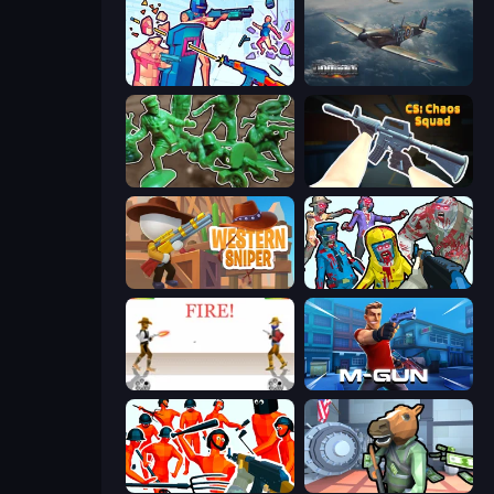
Time Shooter 3: SWAT
Dogfight
Soldiers - Capture and Control!
CS: Chaos Squad
Western Sniper
Zombies Shooter
Gunblood
Muscle Gun.IO
Funny Shooter - Destroy All
Bank Robbery