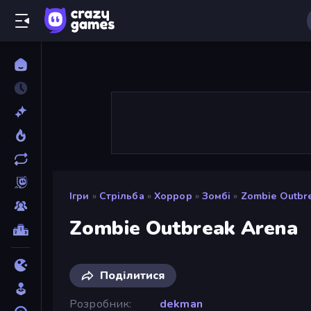
Ігри
»
Стрільба
»
Хоррор
»
Зомбі
»
Zombie Outbr
Zombie Outbreak Arena
Поділитися
Розробник
dekman