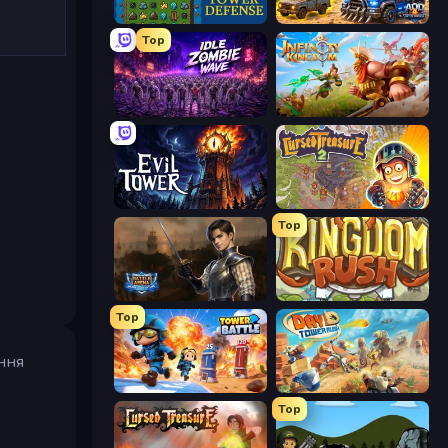
Tower Swap
AOD - Art Of Defense
Top
Idle Zombie Wave: Survivors
Infinity Kingdom
Evil Tower
Cursed Treasure 2
Top
Battle Arena
Kingdom Rush
Top
ння
Tower Battle
Day D Tower Rush
Top