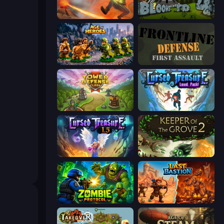
Cursed Treasure
Bloons Tower Defense 4
Age of Heroes
Frontline Defense
Tower Defense Clash
Cursed Treasure Level Pack
Cursed Treasure 1.5
Keeper of the Grove 2
Zombie Protocol
Last Bastion