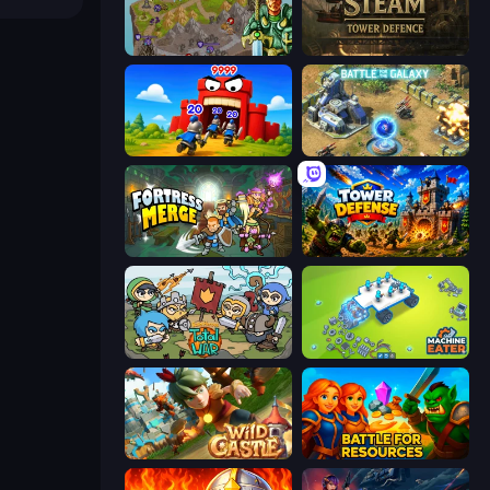
Takeover
Age of Steam Tower Defence
TimeWarriors
Battle for the Galaxy
Fortress Merge
Tower Defense
Raid Heroes: Total War
Machine Eater
Wild Castle TD: Grow Empire
Battle for Resources