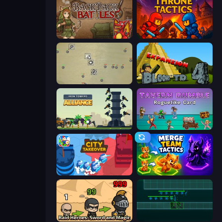
Backpack Battles
Throne Tactics
Desktop Tower Defense
Bloons Tower Defense 4 Expansion
Iron Towers Alliance
Tavern Rumble: Roguelike Card
City Takeover
Merge Team Tactics
Raid Heroes: Sword and Magic
Vector TD