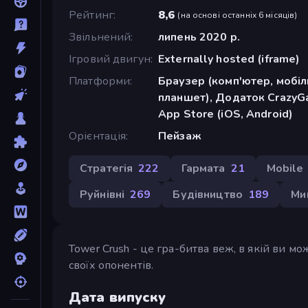
Рейтинг
8,6
(
на основі останніх 6 місяців
)
Звільнений
липень 2020 р.
Ігровий двигун
Externally hosted (iframe)
Платформи
Браузер (комп'ютер, мобі
планшет), Додаток CrazyGa
App Store (iOS, Android)
Орієнтація
Пейзаж
Стратегія
222
Гармата
21
Mobile
Руйнівні
269
Будівництво
189
Ми
Tower Crush - це гра-битва веж, в якій ви 
своїх опонентів.
Дата випуску