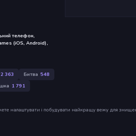
льний телефон,
mes (iOS, Android),
2 363
Битва
548
шка
1 791
можете налаштувати і побудувати найкращу вежу для знище