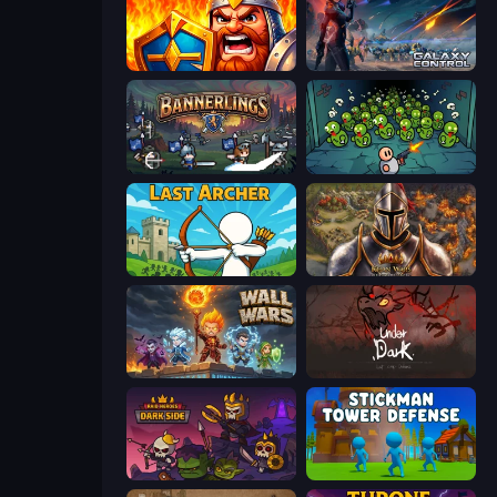
WarLink: Crown & Clash
Galaxy Control: 3D Strategy
Bannerlings
Base Defence
Last Archer
Khan Wars
Wall Wars
UnderDark: Defense
Raid Heroes: Dark Side
Stickman Tower Defense Idle 3D