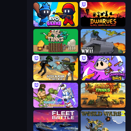
Evo Gears
Dwarves: Glory, Death, and Loot
Age of Tanks Warriors: TD War
Stickman WW2
Stickman World War
Dungeons and Bags
Human Leap: Evolution
Call of Tanks