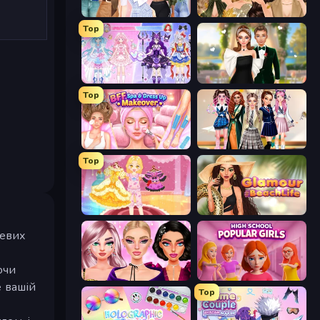
Fashion Week 2025
Autumn Glam Gala
Top
Idol Livestream: Fashion Game
Valentine's Day Proposal
Top
BFF Makeover - Spa & Dress Up
Back To School: Uniforms Edition
Top
Royal Glow Princess Makeover
Glamour Beach Life
жевих
ючи
New Year Makeup Trends
High School Popular Girls
е вашій
Top