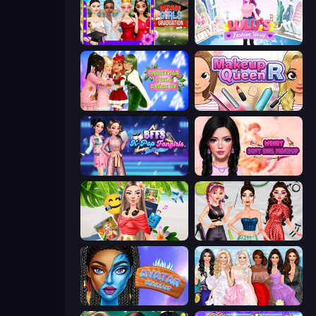
Mean Girls Graduation Day
Lulu's Fashion World
Christmas Girls Dress Up
Make Up Queen R
BFFs K-Pop Fangirls
Wendy Soft Girl Makeup
Travel with Me: ASMR Edition
Brat Girl Summer
Avatar Make Up
Model Dress Up Girl