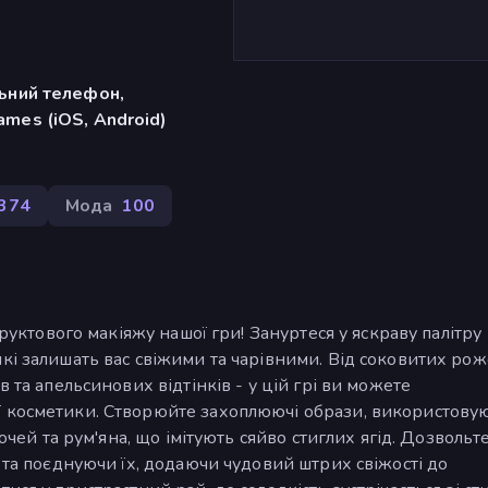
льний телефон,
mes (iOS, Android)
 374
Мода
100
фруктового макіяжу нашої гри! Зануртеся у яскраву палітру
кі залишать вас свіжими та чарівними. Від соковитих ро
 та апельсинових відтінків - у цій грі ви можете
ї косметики. Створюйте захоплюючі образи, використову
 очей та рум'яна, що імітують сяйво стиглих ягід. Дозвольт
 та поєднуючи їх, додаючи чудовий штрих свіжості до