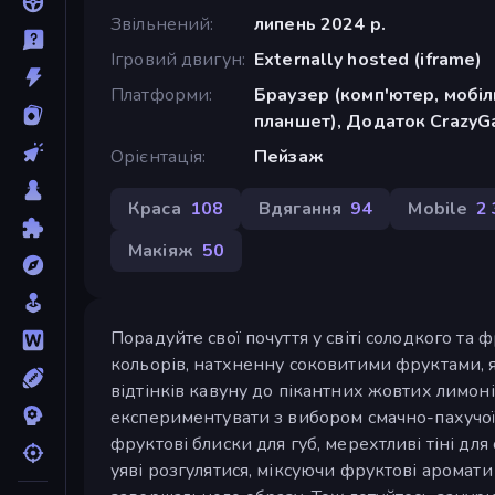
Звільнений
липень 2024 р.
Ігровий двигун
Externally hosted (iframe)
Платформи
Браузер (комп'ютер, мобі
планшет), Додаток CrazyGa
Орієнтація
Пейзаж
Краса
108
Вдягання
94
Mobile
2
Макіяж
50
Порадуйте свої почуття у світі солодкого та 
кольорів, натхненну соковитими фруктами, я
відтінків кавуну до пікантних жовтих лимонів
експериментувати з вибором смачно-пахучо
фруктові блиски для губ, мерехтливі тіні для
уяві розгулятися, міксуючи фруктові аромати