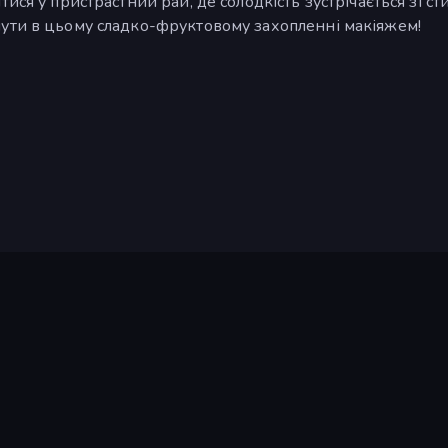
ся у пристрастний рай, де солодкість зустрічається зі сти
ути в цьому сладко-фруктовому захопленні макіяжем!