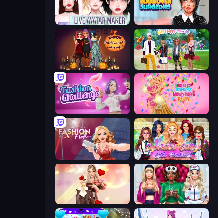
Live Avatar Maker: Girls
Makeover Surgeons
K-Pop Halloween Dress Up
Superstar Family Dress Up
Fashion Challenge: Catwalk Run
Dress To Impress: New Year's Party
Fashion Holic
Superstar College Girls Makeover
GRWM Date Night
BFFs Luxury Loungewear