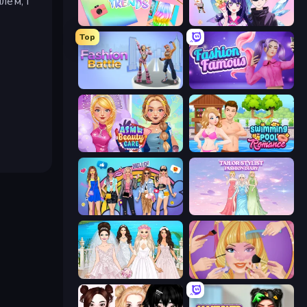
лем, і
Holographic Trends
Anime Couple: Avatar Maker
Top
Fashion Battle
Fashion Famous
ASMR Beauty Care
Swimming Pool Romance
College Girls Team Makeover
Tailor Stylist: Fashion Diary
Model Wedding
Extreme Makeover