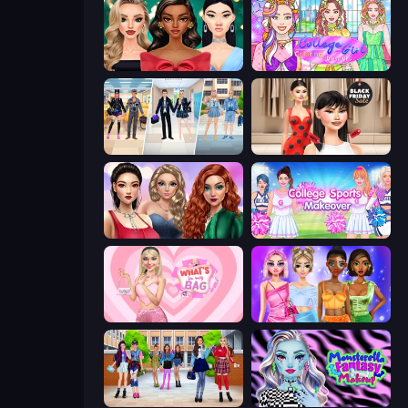
New Year's Eve Makeup
College Girl Coloring Dress Up
College Girl & Boy Makeover
Shopaholic Black Friday
Colored Denim Trends
College Sport Team Makeover
What's In My Bag
Monochrome Looks
High School BFFs: Girls Team
Monsterella Fantasy Makeup