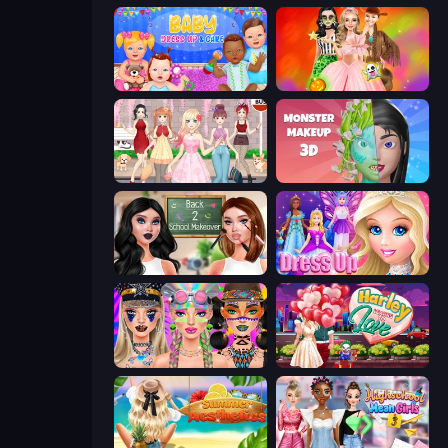
Baby Dress Up
Iconic Halloween Costumes
Anime Girls Dress Up Games
Monster Makeup 3D
Back 2 School Makeover
Princess Dress Up
Festival Vibes Makeup
Harley Learns To Love