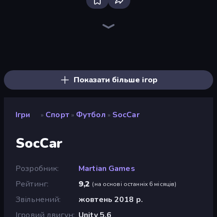
Bloxd.io
Ragdoll Archers
EvoWars.io
Veck.io
Piece of Cake: Merge and Bake
Racing Limits
Traffic Rider
Mahjongg Solitaire
Screw Out: Bolts and Nuts
Words of Wonders
Piles of Mahjong
Designville: Merge & Design
Miniblox
Stickman Clash
Space Waves
SkillWarz
Fortzone Battle Royale
Arrow Escape
Показати більше ігор
Ігри
Спорт
Футбол
SocCar
»
»
»
SocCar
Розробник
Martian Games
Рейтинг
9,2
(
на основі останніх 6 місяців
)
Звільнений
жовтень 2018 р.
Ігровий двигун
Unity 5.6