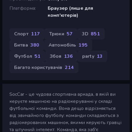
Платформа
Браузер (лише для
комп'ютерів)
Спорт
117
Трюки
57
3D
851
Битва
380
Автомобіль
195
Футбол
51
Збоя
136
party
13
Багато користувачів
214
SocCar - це чудова спортивна аркада, в якій ви
керуєте машиною на радіокеруванні у складі
футбольної команди. Вона дещо відрізняється
від звичайного футболу: команди складаються з
радіокерованих машинок, якими керують гравці
та штучний інтелект. Команда, яка заб'є