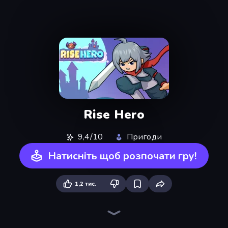
Rise Hero
9,4/10
Пригоди
Натисніть щоб розпочати гру!
1,2 тис.