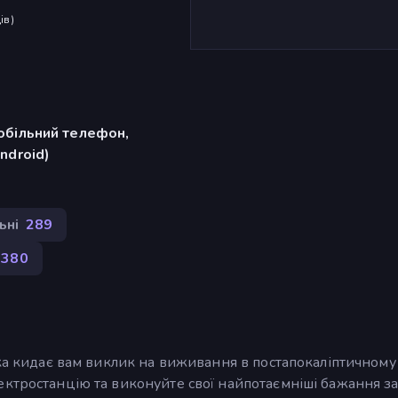
ів
)
обільний телефон,
ndroid)
ьні
289
380
ка кидає вам виклик на виживання в постапокаліптичному с
ектростанцію та виконуйте свої найпотаємніші бажання з