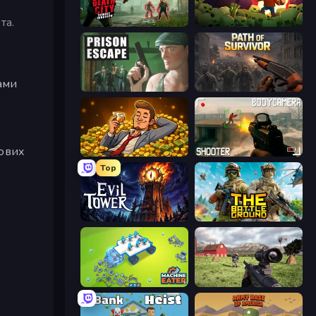
та.
Death City Zombie Invasion
Zombie Road
ами
Prison Escape
Path of Survivor
кових
Idle Billionaire Tycoon
BodyCamera Shooter
Top
Evil Tower
The Battleground
Machine Eater
Dead Zed