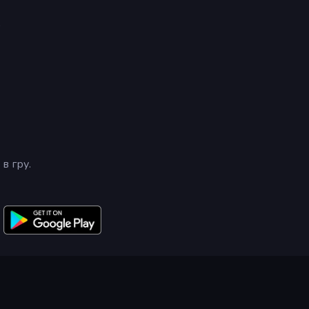
)
в гру.