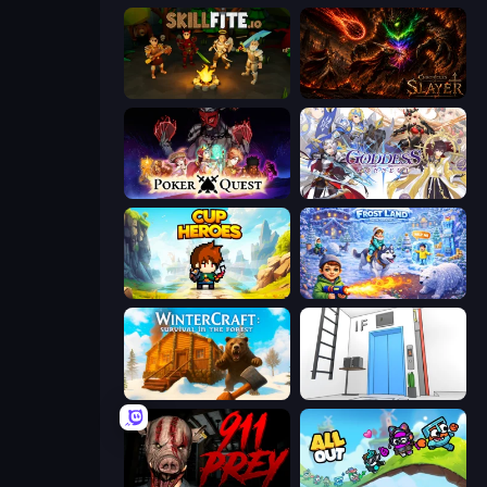
Skillfite.io
Chronicles of Slayer
Poker Quest
Goddess Connect
Cup Heroes
Frost Land - Snow Survival
WinterCraft: Survival in the Forest
Elevator Room Escape