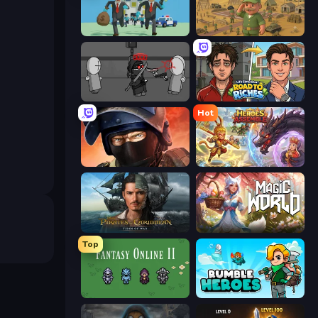
Bank Heist
Army Base Of America
Madness Project Nexus
Life Simulator: Road to Riches
Hot
Bullet Force
Heroes Assemble
Pirates of the Caribbean: ToW
Magic World
Top
Fantasy Online 2
Rumble Heroes