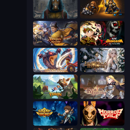
Heroes of the Wasteland
Gothic Story RPG
Vampire Master
AFK Dungeon: Idle Action RPG
Titan Soul: Action RPG
Immortals Revenge
Yukon: Family Adventure
Realm Traveler
Legend of Hero
Horror Tale