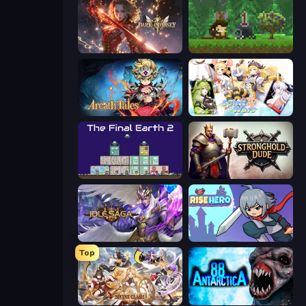
Dark Odyssey
Aground
Arcath Tales
Spirit Wars
The Final Earth 2
Stronghold Dude
Idle Saga
Rise Hero
Top
Divine Clash
Antarctica 88