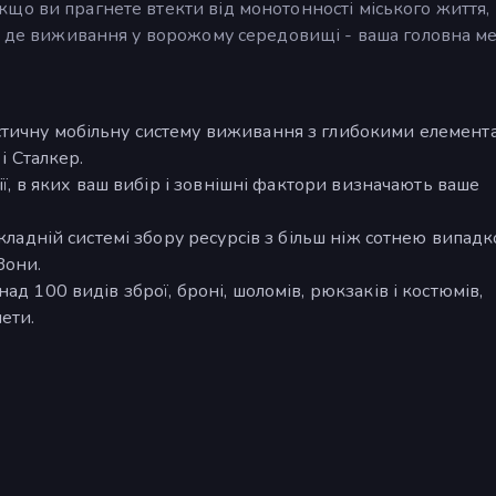
що ви прагнете втекти від монотонності міського життя,
, де виживання у ворожому середовищі - ваша головна ме
стичну мобільну систему виживання з глибокими елемент
і Сталкер.
ії, в яких ваш вибір і зовнішні фактори визначають ваше
складній системі збору ресурсів з більш ніж сотнею випад
Зони.
ад 100 видів зброї, броні, шоломів, рюкзаків і костюмів,
ети.