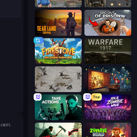
Nuclear Day
War Groups
Dead Land: Survival
Dig out of Prison
Firestone – Idle Clicker Online RPG
Warfare 1917
Warfare 1944
Container Auction
Top
Take Actions
Idle Zombie Wave: Survivors
віті.
а