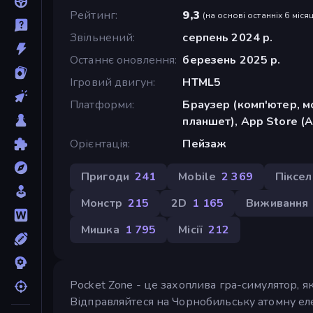
Рейтинг
9,3
(
на основі останніх 6 місяц
Звільнений
серпень 2024 р.
Останнє оновлення
березень 2025 р.
Ігровий двигун
HTML5
Платформи
Браузер (комп'ютер, м
планшет), App Store (A
Орієнтація
Пейзаж
Пригоди
241
Mobile
2 369
Піксел
Монстр
215
2D
1 165
Виживання
Мишка
1 795
Місії
212
Pocket Zone - це захоплива гра-симулятор, я
Відправляйтеся на Чорнобильську атомну ел