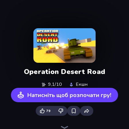
Operation Desert Road
9,1/10
Екшн
Натисніть щоб розпочати гру!
79