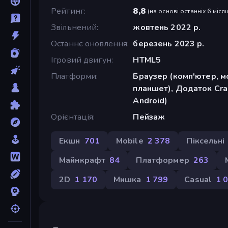
Рейтинг
8,8
(
на основі останніх 6 місяц
Звільнений
жовтень 2022 р.
Останнє оновлення
березень 2023 р.
Ігровий двигун
HTML5
Платформи
Браузер (комп'ютер, м
планшет), Додаток Cra
Android)
Орієнтація
Пейзаж
Екшн
701
Mobile
2 378
Піксельні
Майнкрафт
84
Платформер
263
2D
1 170
Мишка
1 799
Casual
1 