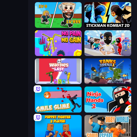
Brainrot Arena Online
Stickman Kombat 2D
No Pain No Gain - Ragdoll Sandbox
Mr. Dude: Online Multiverse Challenge
Who Dies Last?
Tanks Arena io: Craft & Combat
Smile Slime
Ninja Hands 2