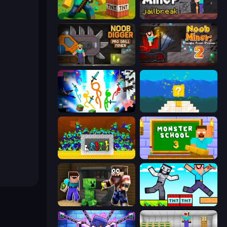
Voxel Playground: Ragdoll Noob
Noob Miner: Escape From Prison
Noob Digger: Pro Drill Miner
Noob Miner 2: Escape From Prison
Stickman Epic
Noob vs Pro 4: Lucky Block
Stick Fighter vs Zombies
Monster School 3
Noob Trolls Pro
Noob Gigachad: Parkour Tricks Challenge