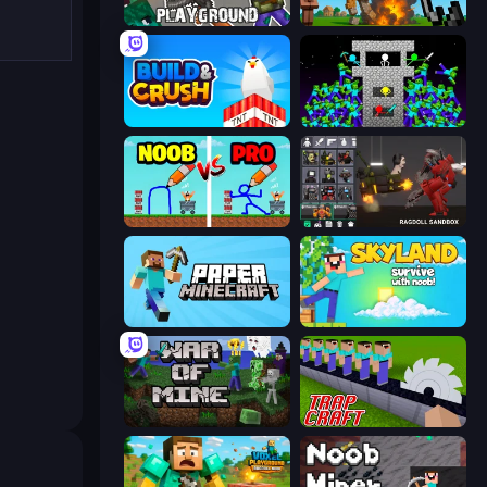
Playground
Noob Fuse
Build and Crush
Stick Epic Fighter
DOP Noob: Draw to Save
Last Play: Ragdoll Sandbox
Paper Minecraft
Skyland Survive With Noob!
War of Mine
Trap Craft