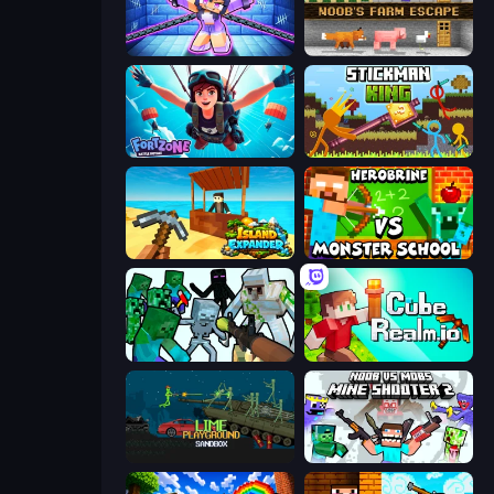
Mini Mine
Noob's Farm Escape
Fortzone Battle Royale
Stickman King
Island Expander
Herobrine vs Monster School
Mine Shooter: Save Your World
CubeRealm.io
Lime Playground Sandbox
Mine Shooter 2: Noob vs Mobs