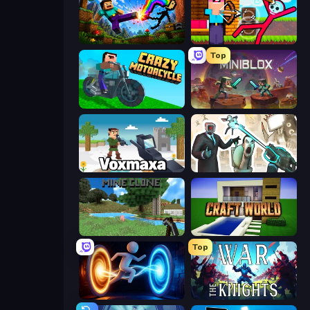
Noob: Wall Crusher
Noob Archer vs Stickman Zombie
Top
Crazy Motorcycle
Miniblox
Voxmaxa
Skibidi Toilets: Infection
Mine Clone
Craft World
Top
Portal Escape
War the Knights