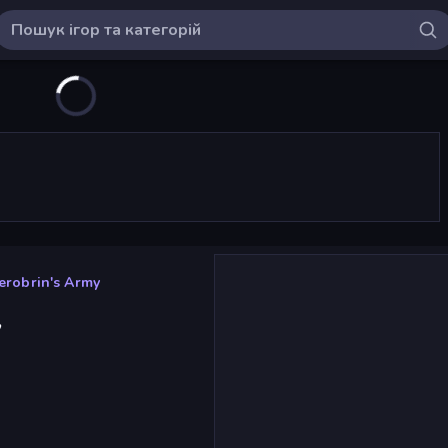
erobrin's Army
y