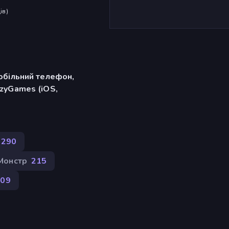
ів
)
обільний телефон,
zyGames (iOS,
290
Монстр
215
009