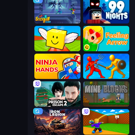
Stickman Clash
99 Nights (Bloxd.io)
Lucky Brainrot Blocks Online
Feeling Arrow
Ninja Hands
Epic Sword Battle! Fight in Arena
Prison Escape 2
Mine Blocks
Iron Legion
Throw a Lucky Block