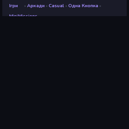
Ігри
Аркади
Casual
Одна Кнопка
»
»
»
»
MiniMissions
MiniMissions
Розробник
Shared Dreams
Рейтинг
8,2
(
на основі останніх 6 місяців
)
Звільнений
листопад 2019 р.
Ігровий двигун
HTML5
Платформи
Браузер (комп'ютер, мобільний
телефон, планшет), Додаток
CrazyGames (iOS, Android), App
Store (Android)
Орієнтація
Пейзаж