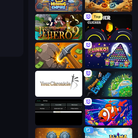
Idle Mining Empire
Gear Factory
Top
Incremental Epic Hero 2
Crusher Clicker
Mine Clicker
PLINKO!
Your Chronicle
Planet Evolution: Idle Clicker
Evolve
Fish Catch Idle