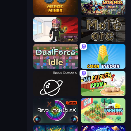
Merge Miner
Llama Legends
Rotcalypse: Idle Incremental
More Ore
DualForce Idle
Corn Tycoon
Space Company
My Chicken Farm
Revolution Idle X
Idle Farming Business