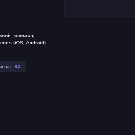
льний телефон,
mes (iOS, Android)
агнат
90