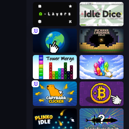
Omega Layers
Idle Dice
Planet Clicker 2
Pickaxe Crusher Idle
Tower Merge
Crystalia Idle Clicker
Capybara Clicker
Money Maker