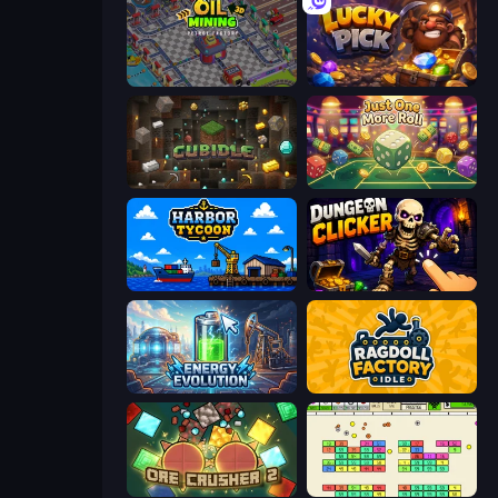
Oil Mining 3D: Petrol Factory
Lucky Pick
Cubidle
Just One More Roll
Harbor Tycoon
Dungeon Clicker
Energy Evolution
Ragdoll Factory Idle
OreCrusher 2
Idle Breakout