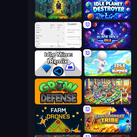
Laptop Empire
Idle Planet Destroyer
Idle Ants
Black Hole Idle
Idle Mine: Remix
Idle Clicker Runner
Grow Defense
Money Factory: Tycoon Idle Game
Farm Drones
Evolutionary Tribe