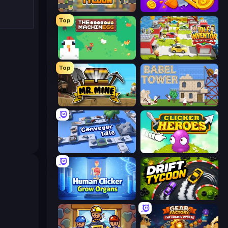
Leek Factory Tycoon
Farm Ring Idle
Top
The MachinEGG
Idle Inventor
Top
Mr. Mine
Babel Tower
Conveyor Idle
Clicker Heroes
Human Clicker: Grow Organs
Drift Tycoon