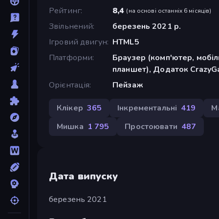
Рейтинг
8,4
(
на основі останніх 6 місяців
)
Звільнений
березень 2021 р.
Ігровий двигун
HTML5
Платформи
Браузер (комп'ютер, мобі
планшет), Додаток CrazyGa
Орієнтація
Пейзаж
Клікер
365
Інкрементальні
419
М
Мишка
1 795
Простоювати
487
Дата випуску
березень 2021