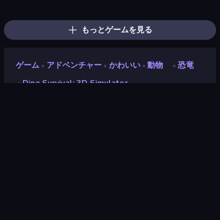
Dino Domination
Stickman: Dinosaur Arena
My Dinoland
Idle Dino Farm Tycoon Simulator 3D
Animal DNA Run
Dino Crowd
Dino World: Merge & Fight
Dino Defense
Dragon Simulator 3D
Jurassic Merge: Dino Evolution
Dinosaurs Merge Master
Cell to Singularity: Mesozoic Valley
Looping Monsters
Dig out of Prison
Monster Battle
Monster World: Fight Arena
Tiger Simulator 3D
Ultimate Evolution
もっとゲームを見る
ゲーム
アドベンチャー
かわいい
動物
恐竜
»
»
»
»
Dino Survival: 3D Simulator
»
Dino Survival: 3D
Simulator
開発者
Square Dino
評価
9.3
(
過去6ヶ月間のデータに基づく
)
リリース日
2024年10月
最終更新
2024年12月
ゲームエンジン
Unity 2022