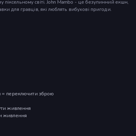
у піксельному світі. John Mambo - це безупинний екшн,
авки для гравців, які люблять вибухові пригоди.
л = переключити зброю
нути живлення
ти живлення