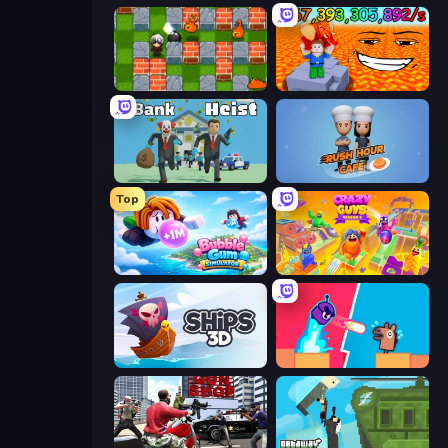
Bomber Friends
Escape Lava for Brainrots!
Bank Heist
Rush Hour Cafe
Top
Bubble Gum Simulator
Crazy Guys
Ships 3D
Boom Slingers ReBoom