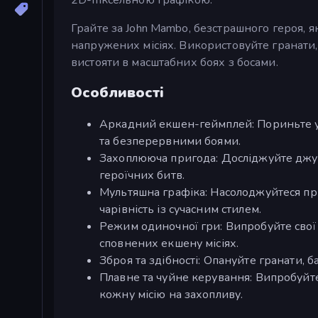
Грайте за John Mambo, безстрашного героя, як
напружених місіях. Використовуйте гранати,
вистояти в масштабних боях з босами.
Особливості
Аркадний екшен-геймплей: Пориньте у
та безперервними боями.
Захоплююча пригода: Досліджуйте джунг
героїчних битв.
Мультяшна графіка: Насолоджуйтеся п
чарівність із сучасним стилем.
Режим одиночної гри: Випробуйте свої н
сповнених екшену місіях.
Зброя та здібності: Опануйте гранати, 
Плавне та чуйне керування: Випробуйте
кожну місію на захопливу.