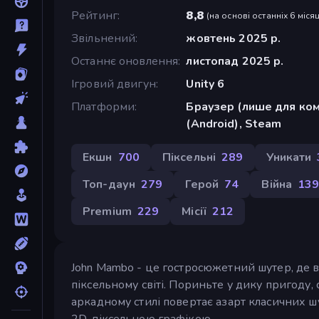
Рейтинг
8,8
(
на основі останніх 6 місяц
Звільнений
жовтень 2025 р.
Останнє оновлення
листопад 2025 р.
Ігровий двигун
Unity 6
Платформи
Браузер (лише для ком
(Android), Steam
Екшн
700
Піксельні
289
Уникати
Топ-даун
279
Герой
74
Війна
13
Premium
229
Місії
212
John Mambo - це гостросюжетний шутер, де в
піксельному світі. Пориньте у дику пригоду,
аркадному стилі повертає азарт класичних ш
2D-піксельною графікою.