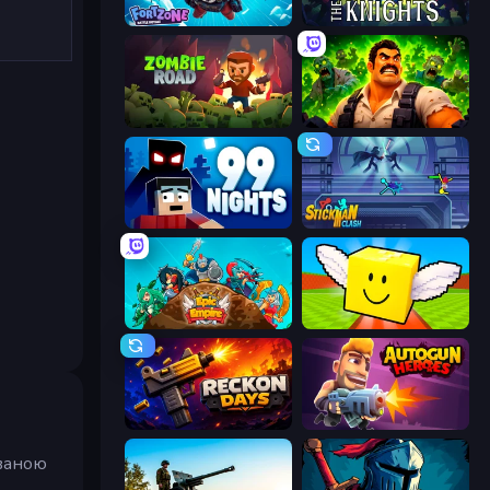
Fortzone Battle Royale
War the Knights
Zombie Road
Zombie Lab Escape
99 Nights (Bloxd.io)
Stickman Clash
Epic Empire: Tower Defense
Lucky Brainrot Blocks Online
Reckon Days
Autogun Heroes
ованою