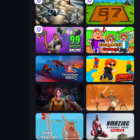
Aces of the Sky: Epic Dogfights
Obby: Dig Brainrots
99 Nights in the Forest Online
Escape Evil Granny!
Stickman Rebirth
Obby: Mini-Games
Survival Zone Zombie Outbreak
Gladiator Fights
Obby: Crazy Cart
Amazing Strange Rope Police