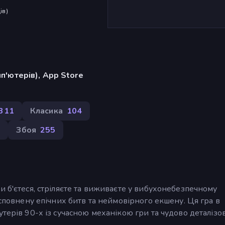
ів
)
п'ютерів), App Store
311
Класика
104
9
Збоя
255
и б'єтеся, стріляєте та виживаєте у вибухонебезпечному
 сповнену епічних битв та неймовірного екшену. Ця гра в
утерів 90-х із сучасною механікою гри та чудово деталіз