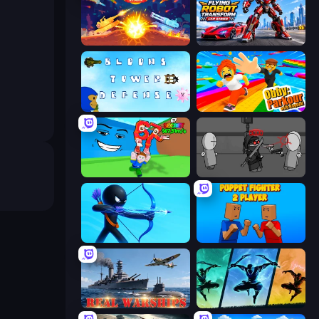
Tank Stars
Flying Robot Transform Car Games
Bloons Tower Defense 3
Obby: Parkour with Ragdoll
Escape Tsunami for Brainrots!
Madness Project Nexus
Archers Random
Puppet Fighter 2 Player
Real Warships
Shadow Ninja Revenge