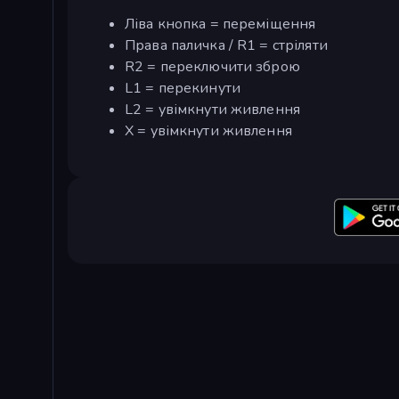
Ліва кнопка = переміщення
Права паличка / R1 = стріляти
R2 = переключити зброю
L1 = перекинути
L2 = увімкнути живлення
X = увімкнути живлення