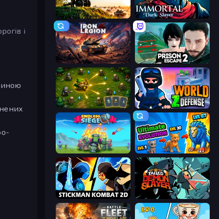
Artillery Vs Tanks
Immortal: Dark Slayer
рогів і
Iron Legion
Prison Escape 2
яниною
Tiny Ranger
World Z Defense - Zombie Defense
внених
ро-
Endless Siege
Ultimate Evolution
Stickman Kombat 2D
Tailed Demon Slayer