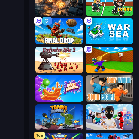
Battle Fleet World
Brainrot Arena Online
Final Drop
War Sea
Defender Idle 2
Throw a Lucky Block
Dye Hard
Obby World: Squid Escape
Tanks Arena io: Craft & Combat
Mr. Dude: Online Multiverse Challenge
Top