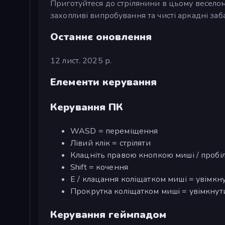
Приготуйтеся до стрілянини в цьому веселом
захопливі випробування та чисті аркадні заб
Останнє оновлення
12 лист. 2025 р.
Елементи керування
Керування ПК
WASD = переміщення
Лівий клік = стріляти
Клацніть правою кнопкою миші / пробі
Shift = кочення
E / клацання коліщатком миші = увімк
Прокрутка коліщатком миші = увімкну
Керування геймпадом