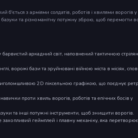
ий б'ється з арміями солдатів, роботів і хвилями ворогів у
 базуки та різноманітну потужну зброю, щоб перемогти во
 барвистий аркадний світ, наповнений тактичною стріл
лі, ворожі бази та зруйновані війною міста в місіях, спо
риголомшливою 2D піксельною графікою, що поєднує рет
авички проти хвиль ворогів, роботів та епічних босів у
базуки та інші потужні інструменти, щоб знищити ворогів.
 захопливий геймплей і плавну механіку, яка перетворює