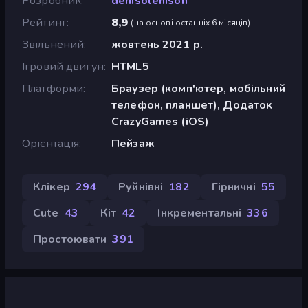
Розробник
denisolenison
Рейтинг
8,9
(
на основі останніх 6 місяців
)
Звільнений
жовтень 2021 р.
Ігровий двигун
HTML5
Платформи
Браузер (комп'ютер, мобільний
телефон, планшет), Додаток
CrazyGames (iOS)
Орієнтація
Пейзаж
Клікер
294
Руйнівні
182
Гірничні
55
Cute
43
Кіт
42
Інкрементальні
336
Простоювати
391