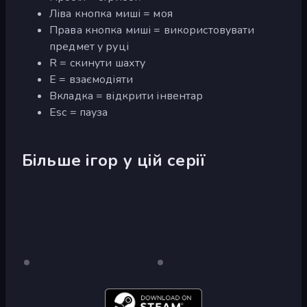
Ліва кнопка миші = моя
Права кнопка миші = використовувати
предмет у руці
R = скинути шахту
E = взаємодіяти
Вкладка = відкрити інвентар
Esc = пауза
Більше ігор у цій серії
Haste-
Лише
Haste-
Лише
робочий
робочий
Miner
Miner
стіл
стіл
2