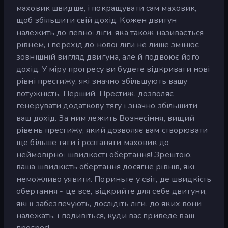
маховик швидше, і покращувати сам маховик,
щоб збільшити свій дохід. Кожен двигун
належить до певної ліги, яка також називається
рівнем, і перехід до нової ліги не лише змінює
зовнішній вигляд двигуна, але й подвоює його
дохід. У міру прогресу ви будете відкривати нові
рівні престижу, які значно збільшують вашу
потужність. Перший, Престиж, дозволяє
генерувати додаткову тягу і значно збільшити
ваш дохід. За ним лежить Вознесіння, вищий
рівень престижу, який дозволяє вам створювати
ще більше тяги і розганяти маховик до
неймовірної швидкості обертання! Зрештою,
ваша швидкість обертання досягне рівнів, які
неможливо уявити. Пориньте у світ, де швидкість
обертання - це все, відкрийте для себе двигуни,
які її забезпечують, дослідіть ліги, до яких вони
належать, і подивіться, куди вас приведе ваш
прогрес!