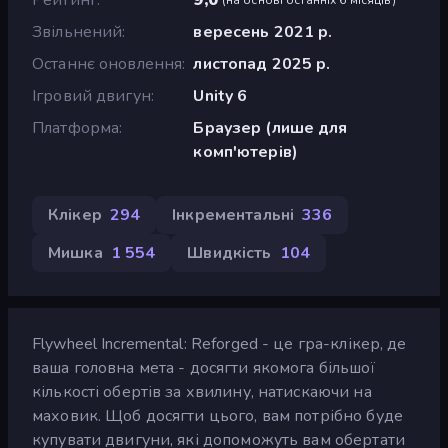
Звільнений
вересень 2021 р.
Останнє оновлення
листопад 2025 р.
Ігровий двигун
Unity 6
Платформа
Браузер (лише для
комп'ютерів)
Клікер
294
Інкрементальні
336
Мишка
1 554
Швидкість
104
Flywheel Incremental: Reforged - це гра-клікер, де
ваша головна мета - досягти якомога більшої
кількості обертів за хвилину, натискаючи на
маховик. Щоб досягти цього, вам потрібно буде
купувати двигуни, які допоможуть вам обертати