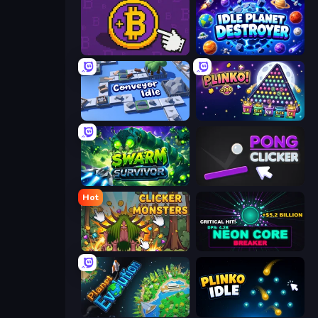
Money Maker
Idle Planet Destroyer
Conveyor Idle
PLINKO!
Swarm Survivor
Pong Clicker
Hot
Clicker Monsters
Neon Core Breaker
Planet Evolution: Idle Clicker
Plinko Idle