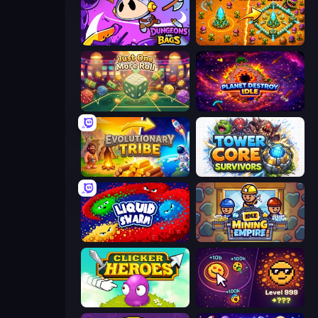
Dungeons and Bags
BloomGuard
Just One More Roll
Planet Destroy Idle
Evolutionary Tribe
Tower Core Survivors
Liquid Swarm
Idle Mining Empire
Clicker Heroes
Dominate All Shapes