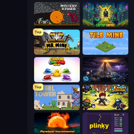
Mystery Digger
Laptop Empire
Top
Mr. Mine
Tile Mine
Color Cannon Idle
The Last Lighthouse
Top
Babel Tower
Knight Survival