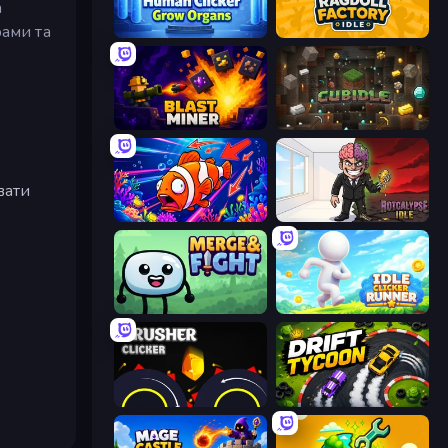
а
рами та
Human Clicker: Grow Organs
Ragdoll Factory Idle
Blast Miner
Cubidle
вати
Fish Catch Idle
Rotcalypse: Idle Incremental
Merge & Fight
Idle Clicker Runner
Crusher Clicker
Drift Tycoon