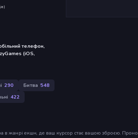
ів
)
обільний телефон,
zyGames (iOS,
і
290
Битва
548
ьні
422
ра в жанрі екшн, де ваш курсор стає вашою зброєю. Проно