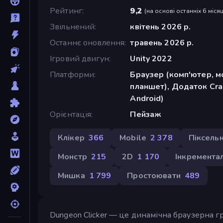
Рейтинг
9,2
(
на основі останніх 6 місяц
Звільнений
квітень 2026 р.
Останнє оновлення
травень 2026 р.
Ігровий двигун
Unity 2022
Платформи
Браузер (комп'ютер, м
планшет), Додаток Cra
Android)
Орієнтація
Пейзаж
Клікер
366
Mobile
2 378
Піксельн
Монстр
215
2D
1 170
Інкрементал
Мишка
1 799
Простоювати
489
Dungeon Clicker — це динамічна браузерна г