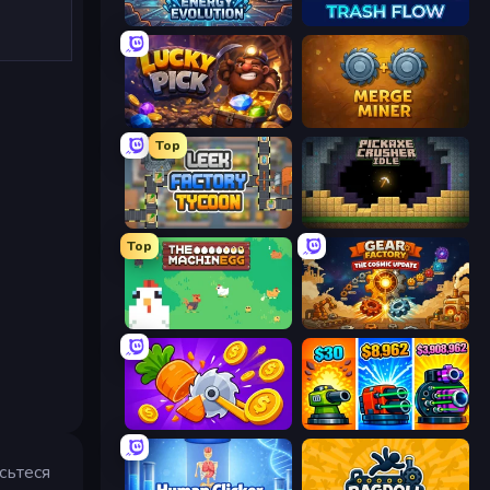
Energy Evolution
Trash Flow
Lucky Pick
Merge Miner
Top
Leek Factory Tycoon
Pickaxe Crusher Idle
Top
The MachinEGG
Gear Factory
Farm Ring Idle
Pumpkin Defense: Merge Cannon
сьтеся