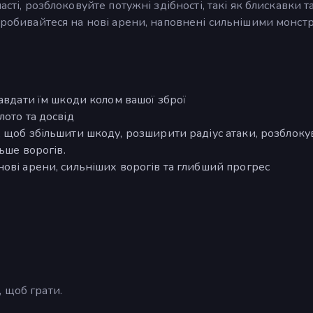
асті, розблоковуйте потужні здібності, такі як блискавки т
 пробивайтеся на нові арени, наповнені сильнішими монст
авдати їм шкоди колом вашої зброї
лото та досвід
 щоб збільшити шкоду, розширити радіус атаки, розблоку
ьше ворогів.
ові арени, сильніших ворогів та глибший прогрес
 щоб грати.