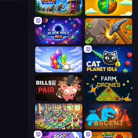
Mage Castle Idle Defense
Land Explorers: Merge & Build
Black Hole Idle
Mine Clicker
Crystalia Idle Clicker
Cat Planet Idle
Bills Must Be Paid
Farm Drones
Money Factory: Tycoon Idle Game
Ascent of Echoes