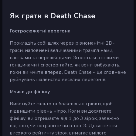
Як грати в Death Chase
Гостросюжетні перегони
Прокладіть собі шлях через різноманітні 2D-
траси, наповнені величезними трамплінами,
пастками та перешкодами. Зіткніться з іншими
гонщиками і спостерігайте, як вони вибухають,
поки ви мчите вперед. Death Chase - це сповнене
руйнувань шаленство веселих перегонів.
Мчись до фінішу
Виконуйте сальто та божевільні трюки, щоб
підвищити рівень нітро. Коли ви досягнете
фінішу, ви отримаєте від 1 до 3 зірок, залежно
від того, чи потрапите ви в топ-3. Досягнення
високого рейтингу зірок вимагає вмілого