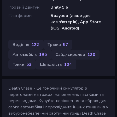
Ігровий двигун
Unity 5.6
Платформи
Браузер (лише для
комп'ютерів), App Store
(iOS, Android)
Водіння
122
Трюки
57
Автомобіль
195
Сайд-скролер
120
Гонки
53
Швидкість
104
Death Chase - це гоночний симулятор з
перегонами на трасах, наповнених пастками та
перешкодами. Купуйте поліпшення та зброю для
свого автомобіля і переслідуйте інших гонщиків у
вибухонебезпечній хаотичній гонці Death Chase.