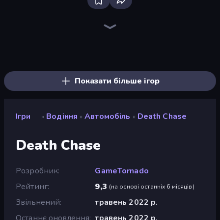
Racing Limits
Plane Chase
Crazy Plane Landing
Free Rally: Pripyat
Deadly Descent
Ramp Car VS Police: CHASE
Traffic Rider
The Cargo
Madness Cars Destroy
Real Car Driving
Drive Quest
Parking Fury 3D: Side Hustle
PolyTrack
Mad Pursuit
Drift.io
Rally Racer Dirt
Real Drift World
Hard Wheels
Показати більше ігор
Ігри
Водіння
Автомобіль
Death Chase
»
»
»
Death Chase
Розробник
GameTornado
Рейтинг
9,3
(
на основі останніх 6 місяців
)
Звільнений
травень 2022 р.
Останнє оновлення
травень 2022 р.