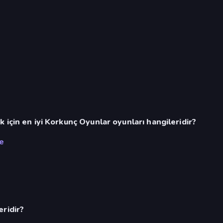
için en iyi Korkunç Oyunlar oyunları hangileridir?
e
ridir?