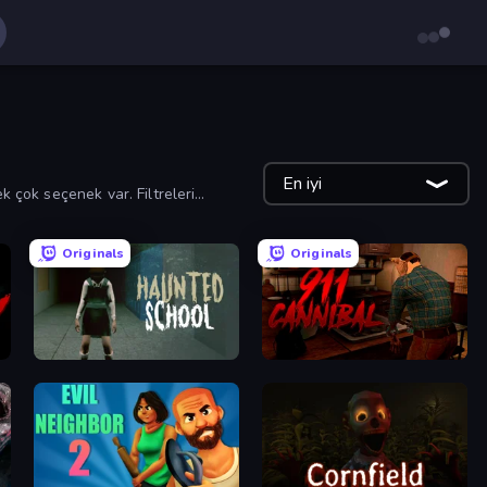
En iyi
k çok seçenek var. Filtreleri
Originals
Originals
Haunted School
911: Cannibal