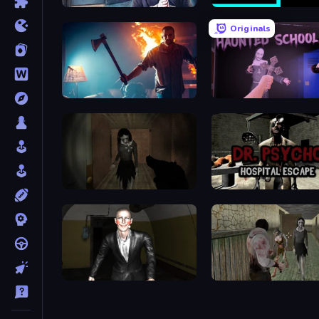
Scary Horror Escape Room
Scary Maze
Originals
You Are Being Watched
Haunted School 2
Slendrina Must Die: The Forest
Dr. Psycho: Hospital Esc
Case: Smile 2
Jeff the Killer vs Slendrin