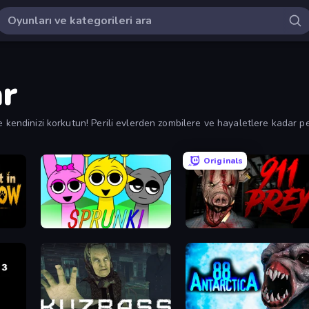
r
 kendinizi korkutun! Perili evlerden zombilere ve hayaletlere kadar pe
e en yeniye göre sıralayın.
Originals
Sprunki
911: Prey