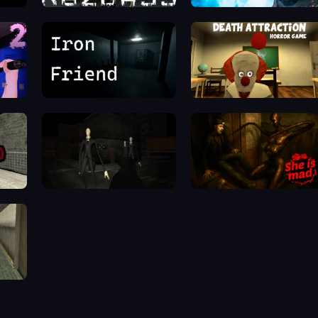
Kuzbass Horror
Antarctica 88
Iron Friend
Death Attraction: Horror Game
ape
Slenderman Must Die: Silent Streets
She is Mad
a