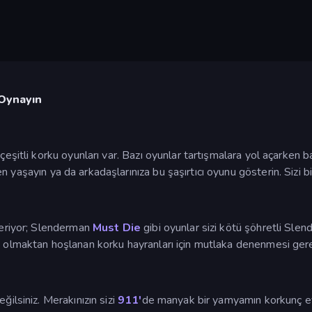
 Oynayın
eşitli korku oyunları var. Bazı oyunlar tartışmalara yol açarken ba
n yaşayın ya da arkadaşlarınıza bu şaşırtıcı oyunu gösterin. Sizi bir
içeriyor; Slenderman
Must Die
gibi oyunlar sizi kötü şöhretli Sle
p olmaktan hoşlanan korku hayranları için mutlaka denenmesi ger
ğilsiniz. Merakınızın sizi
911'
de manyak bir yamyamın korkunç ev