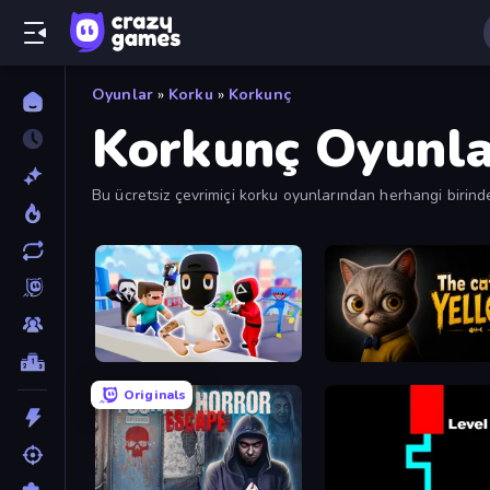
Oyunlar
»
Korku
»
Korkunç
Korkunç Oyunla
Bu ücretsiz çevrimiçi korku oyunlarından herhangi birinde
kullanarak bu ürkütücü oyunları en iyi, en çok oynanan v
Mr. Dude: Online Multiverse Challenge
The Cat in Yellow
Originals