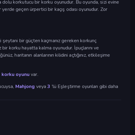
 dolu korkutucu bir korku oyunudur. Bu oyunda, sizi evine
ir yerde geçen ürpertici bir kaçış odası oyunudur. Zor
zi şeytani bir güçten kaçmanız gereken korkunç
z bir korku hayatta kalma oyunudur. İpuçlarını ve
ünüz, haritanın alanlarının kilidini açtığınız, etkileşime
e
korku oyunu
var.
tucuysa,
Mahjong
veya
3
'lü Eşleştirme oyunları gibi daha