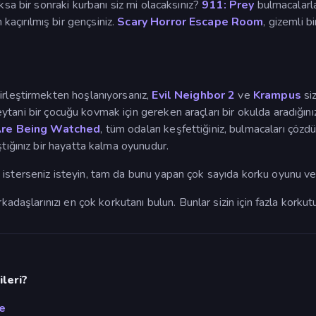
ksa bir sonraki kurbanı siz mi olacaksınız?
911: Prey
bulmacalarla
açırılmış bir gençsiniz.
Scary Horror Escape Room
, gizemli b
irleştirmekten hoşlanıyorsanız,
Evil Neighbor 2
ve
Krampus
si
eytani bir çocuğu kovmak için gereken araçları bir okulda aradığını
Are Being Watched
, tüm odaları keşfettiğiniz, bulmacaları çözdüğ
ştığınız bir hayatta kalma oyunudur.
 isterseniz isteyin, tam da bunu yapan çok sayıda korku oyunu v
kadaşlarınızı en çok korkutanı bulun. Bunlar sizin için fazla korku
leri?
e