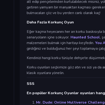
alt edip pençelerinden kurtulabilecek misiniz, yo
getiren yamyam bir manyaktan kaçması gereken k
bulmacaları çöz ve bu yerden canlı olarak kaç!
Daha Fazla Korkunç Oyun
Eğer kaçma heyecanını her an korku baskısıyla b
senaryoların içine sokuyor.
Haunted School
, ş
malzemeleri bulmak için haritayı keşfedin.
You 
girdiğiniz ve bulduğunuz her şeyi toplamaya çalı
Kendinizi hangi korku türüyle dehşete düşürmek
Korku oyunları seçkimize göz atın ve sizi ya da ar
klasik oyunlara yönelin.
SSS
En popüler Korkunç Oyunlar oyunları hangi
Mr. Dude: Online Multiverse Challeng