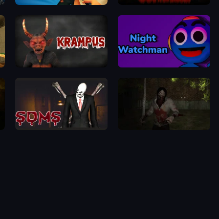
Evil Neighbor 2
Cornfield
Krampus
Night Watchman
Slenderman Must Die: Sanatorium 2021
Jeff's Revenge