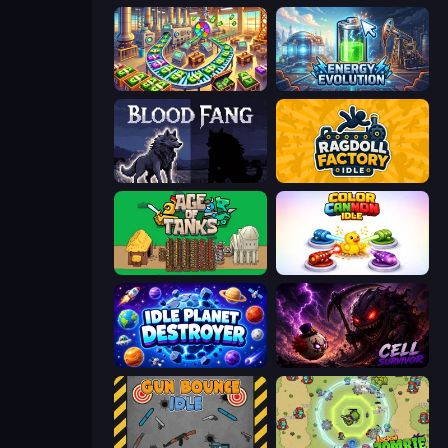
Money Factory: Tycoon Idle Game
Energy Evolution
Blood Fang
Ragdoll Factory Idle
Age of Tanks Warriors: TD War
Color Cannon Idle
Idle Planet Destroyer
Cell Survivor