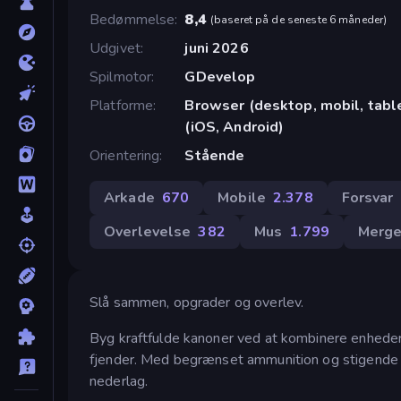
Bedømmelse
8,4
(
baseret på de seneste 6 måneder
)
Udgivet
juni 2026
Spilmotor
GDevelop
Platforme
Browser (desktop, mobil, tab
(iOS, Android)
Orientering
Stående
Arkade
670
Mobile
2.378
Forsvar
Overlevelse
382
Mus
1.799
Merg
Slå sammen, opgrader og overlev.
Byg kraftfulde kanoner ved at kombinere enheder,
fjender. Med begrænset ammunition og stigende 
nederlag.