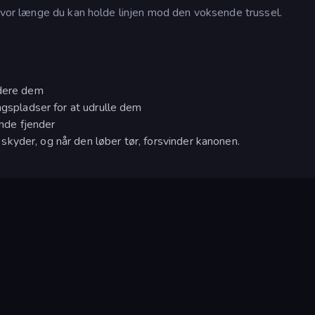
 hvor længe du kan holde linjen mod den voksende trussel.
adere dem
ngspladser for at udrulle dem
nde fjender
kyder, og når den løber tør, forsvinder kanonen.