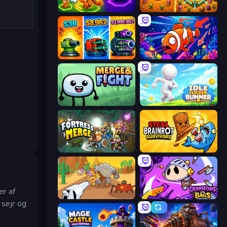
Merge Team Tactics
BloomGuard
Pumpkin Defense: Merge Cannon
Fish Catch Idle
Merge & Fight
Idle Clicker Runner
Fortress Merge
Steal Brainrot Survivors
er af
Idle Gun Survivor
Dungeons and Bags
sejr og