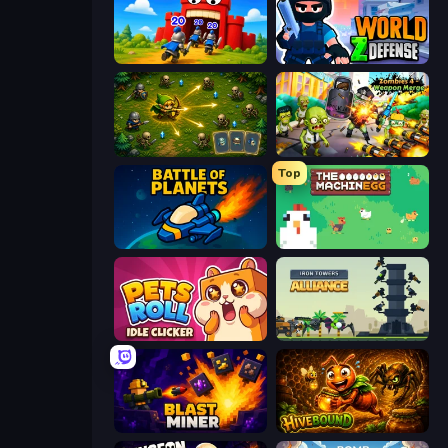
TimeWarriors
World Z Defense - Zombie Defense
Tiny Ranger
Zombies 4 Weapon Merge
Top
Battle of the Planets
The MachinEGG
Pets Roll: Idle Clicker
Iron Towers Alliance
Blast Miner
Hivebound