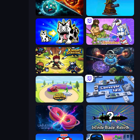
PlanetCrush 2
Furry Road
Strange Cats
Human Leap: Evolution
Knight Survival
Nexusorbiter
Snake Shooter: Tower Battle
Conveyor Idle
Universe Maker
Infinite Blade: Rebirth