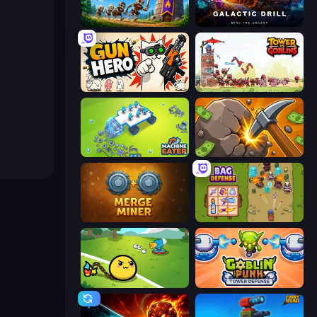
Mage Castle Idle Defense
Galactic Drill
Gun Hero: Cat Survival
Tower vs Goblins
Machine Eater
Mine Clicker
Merge Miner
Bag Defense
Monster Mixer Idle
Goblin Punk Tower Defense