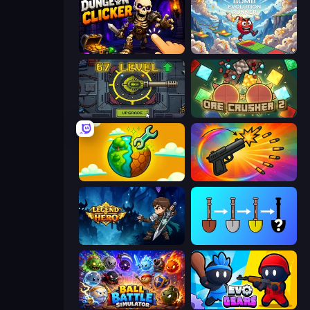
Dungeon Clicker
Bomb Evolution Runner
Tank Evolution
OreCrusher 2
Land Explorers: Merge & Build
Chair Force Buzz
Legend of Hero
Merge Tools - Merge and Dig
Ball Battle Simulator
Evo Gears