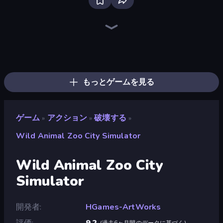
Brainrot Arena Online
Fortzone Battle Royale
Throw a Lucky Block
Mr. Dude: Online Multiverse Challenge
Obby: Crazy Cart
Playground
Trap Craft
Stickman Clash
Bubble Gum Simulator
Stick Epic Fighter
War the Knights
Obby: Mini-Games
Obby: +1 to Spaceflight Altitude
The Lava Tsunami
Stickman Project
Stickman Rebirth
Stickman King
Noob Fuse
もっとゲームを見る
ゲーム
アクション
破壊する
»
»
»
Wild Animal Zoo City Simulator
Wild Animal Zoo City
Simulator
開発者
HGames-ArtWorks
評価
9.2
(
過去6ヶ月間のデータに基づく
)