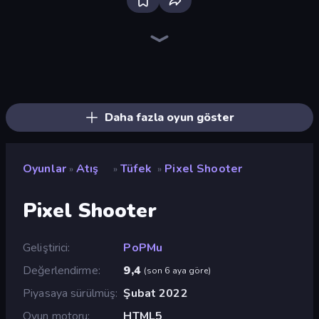
SkillWarz
CS: Chaos Squad
Fragen
Kirka.io
Sniper Mission
Redcoats.io
Western Sniper
KS Z
Gunblood
Apple Shooter
Duck Hunt
Command Strike FPS
The Battleground
Doomsday Shooter
Battle of the Soldiers: Red vs Blue
Arsenal Online
Time Shooter 3: SWAT
Metal Guns Fury
Daha fazla oyun göster
Oyunlar
Atış
Tüfek
Pixel Shooter
»
»
»
Pixel Shooter
Geliştirici
PoPMu
Değerlendirme
9,4
(
son 6 aya göre
)
Piyasaya sürülmüş
Şubat 2022
Oyun motoru
HTML5