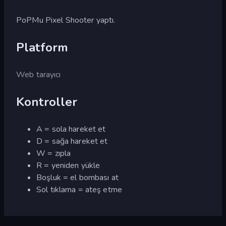
PoPMu Pixel Shooter yaptı.
Platform
Web tarayıcı
Kontroller
A = sola hareket et
D = sağa hareket et
W = zıpla
R = yeniden yükle
Boşluk = el bombası at
Sol tıklama = ateş etme