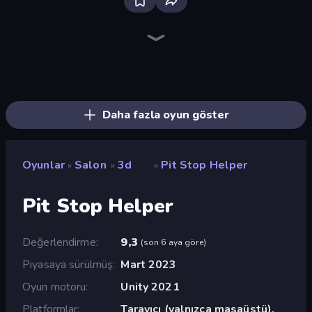
Ragdoll Archers
TNT Bomber
Kick the Buddy
Superhero Race!
Bouncemasters
Bubble Blast
Cars Arena
Bubble Fall
Playground Man! Ragdoll Show!
Hyper Cube Challenge
Geometry Game
Go Escape
Crazy Office: Slap and Smash!
Bubble Pop Legend
Arkadium's Bubble Shooter
Wave Dash: Geometry Arrow
Uncle Hit: Punch the Dummy
Hyper Wave Challenge
Daha fazla oyun göster
Oyunlar
Salon
3d
Pit Stop Helper
»
»
»
Pit Stop Helper
Değerlendirme
9,3
(
son 6 aya göre
)
Piyasaya sürülmüş
Mart 2023
Oyun motoru
Unity 2021
Platformlar
Tarayıcı (yalnızca masaüstü),