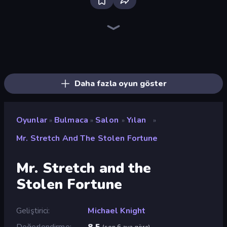
Bloxd.io
Ragdoll Archers
EvoWars.io
Piece of Cake: Merge and Bake
Veck.io
Racing Limits
Traffic Rider
Mahjongg Solitaire
Screw Out: Bolts and Nuts
Words of Wonders
Piles of Mahjong
Designville: Merge & Design
Miniblox
Space Waves
Stickman Clash
SkillWarz
Fortzone Battle Royale
Arrow Escape
Daha fazla oyun göster
Oyunlar
Bulmaca
Salon
Yılan
»
»
»
»
Mr. Stretch And The Stolen Fortune
Mr. Stretch and the
Stolen Fortune
Geliştirici
Michael Knight
Değerlendirme
8,5
(
son 6 aya göre
)