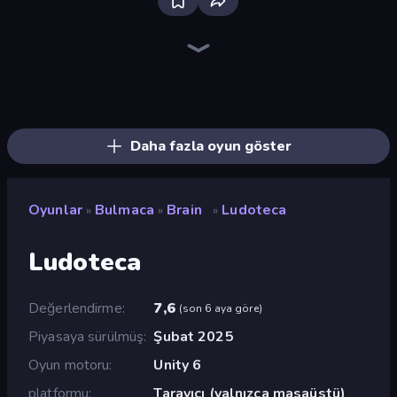
Bloxd.io
Ragdoll Archers
EvoWars.io
Veck.io
Piece of Cake: Merge and Bake
Racing Limits
Traffic Rider
Mahjongg Solitaire
Screw Out: Bolts and Nuts
Words of Wonders
Piles of Mahjong
Designville: Merge & Design
Miniblox
Space Waves
Stickman Clash
SkillWarz
Fortzone Battle Royale
Arrow Escape
Daha fazla oyun göster
Oyunlar
Bulmaca
Brain
Ludoteca
»
»
»
Ludoteca
Değerlendirme
7,6
(
son 6 aya göre
)
Piyasaya sürülmüş
Şubat 2025
Oyun motoru
Unity 6
platformu
Tarayıcı (yalnızca masaüstü)