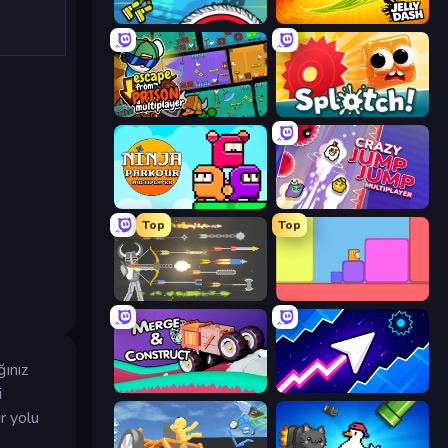
Crazy Dummy Swing Multiplayer
Jelly Dash
Escape From Prison Multiplayer
Splotch!
Ninja Parkour Multiplayer
Crazy Jump Jump Multiplayer
Top
Top
Ragdoll Archers
Level EATEN!
ğınız
Merge & Construct
Space Waves
i
r yolu