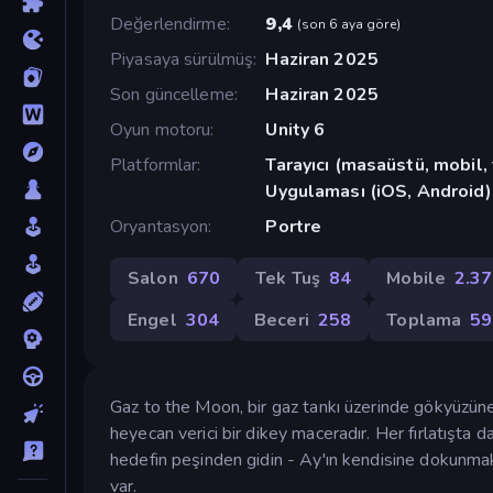
Değerlendirme
9,4
(
son 6 aya göre
)
Piyasaya sürülmüş
Haziran 2025
Son güncelleme
Haziran 2025
Oyun motoru
Unity 6
Platformlar
Tarayıcı (masaüstü, mobil
Uygulaması (iOS, Android)
Oryantasyon
Portre
Salon
670
Tek Tuş
84
Mobile
2.3
Engel
304
Beceri
258
Toplama
59
Gaz to the Moon, bir gaz tankı üzerinde gökyüzüne d
heyecan verici bir dikey maceradır. Her fırlatışta d
hedefin peşinden gidin - Ay'ın kendisine dokunmak
var.