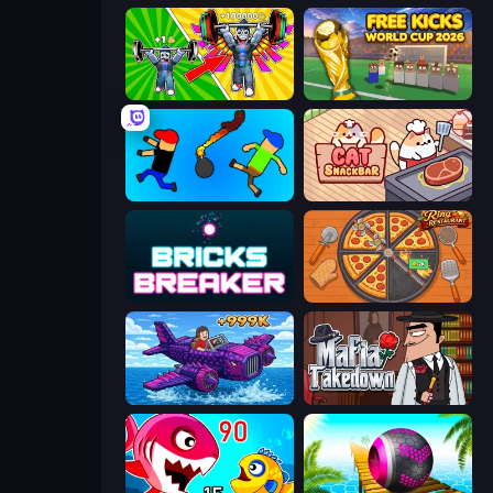
Obby: Gym Simulator, Escape
Free Kicks World Cup 2026
Mini-Caps: Bombs
Cat Snack Bar
Bricks Breaker
Ring Restaurant
Obby Plane Power Challenge: Fly
Mafia Takedown