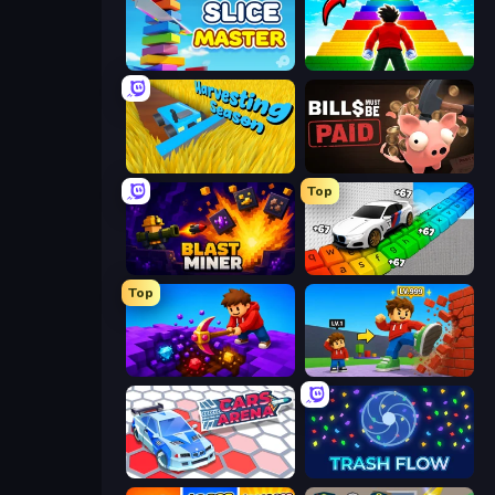
Slice Master
Obby Highest Jump Ever
Harvesting Season
Bills Must Be Paid
Top
Blast Miner
Obby: Supercar Race on Keyboard
Top
Obby: Dig Down
Obby: +1 Click Wall Breaker
Cars Arena
Trash Flow