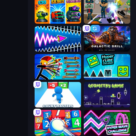
Pumpkin Defense: Merge Cannon
Find The Alien
Wave Dash: Geometry Arrow
Galactic Drill
Archer Ragdoll Masters
Hyper Cube Challenge
Count Masters: Stickman Games
Geometry Game
Entropy
Hyper Wave Challenge