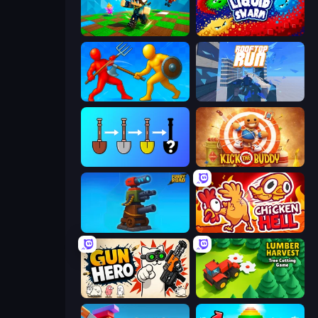
Robby: Many Games
Liquid Swarm
Epic Sword Battle! Fight in Arena
Rooftop Run
Merge Tools - Merge and Dig
Kick the Buddy
Furry Road
Chicken Hell
Gun Hero: Cat Survival
Lumber Harvest: Tree Cutting Game