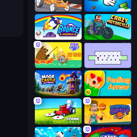
Draw Crash Race
Honk
Bouncemasters
Crazy Motorcycle
Fish Orbit
World's Hardest Game
Mage Castle Idle Defense
Feeling Arrow
Stone Grass: Mowing Simulator
Basketball Orbit