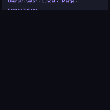
Oyunlar
Salon
Gündelik
Merge
»
»
»
»
Bouncy Pickaxe
Bouncy Pickaxe
Geliştirici
Barbas
Değerlendirme
8,7
(
son 6 aya göre
)
Piyasaya sürülmüş
Ekim 2024
Son güncelleme
Ekim 2024
Oyun motoru
Unity 2023
Platformlar
Tarayıcı (masaüstü, mobil,
tablet), CrazyGames
Uygulaması (iOS, Android)
Oryantasyon
Portre