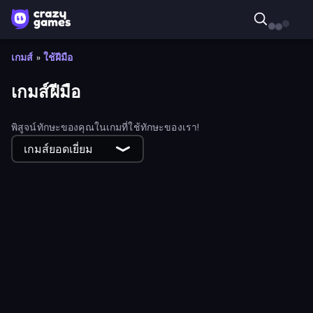
เกมส์
»
ใช้ฝีมือ
เกมส์ฝีมือ
พิสูจน์ทักษะของคุณในเกมที่ใช้ทักษะของเรา!
เกมส์ยอดเยี่ยม
Crash Skill Racing
BilliardX
Basketball Orbit
Rooftop Snipers
Top Clash
Cozy Golf
Survive-ish
Playing Soccer
Archers Arena
Getting Over It
Master Hit: Boss Hunter
Fruit Stab Challenge
Swing Monster: Decisive Battle
Snow Rider 3D
Ball Roll
Brawl Frenzy: Fight.io
Mojo Match 3D
Rodha
FPV War Kamikaze Drone
ClashBall.io
Bomb Evolution Runner
9 Ball Pool Online Multiplayer
DriveOff
Tiny Cars
Pocketro
Herobrine vs Monster School
Legend Of Fireball
Papa's Pancakeria
Motor Sport Challenge Type R
Braindom 2: Who is Lying?
Jetpack Jump
Crazy Roll 3D
Pikto.fun
Super Thrower
Time Control!
Cut in Half, Please!