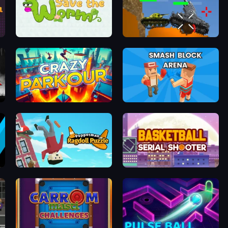
Save The Worm: Draw Puzzle
Plated Glory
Crazy Parkour
Smash Block Arena
Puppetman: Ragdoll Puzzle
Basketball Serial Shooter