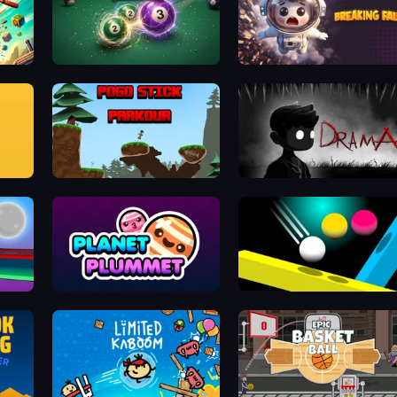
8 Ball Merge
Breaking Fall: Epic Bone Blast
Pogo Stick Parkour: Rage Game
DRAMA
Planet Plummet
Puzzle Balls