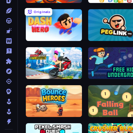
Master Hit: Boss Hunter
WODR
Originals
Dash Hero
Peglinko
Ramp Bike Jumping
Free Kick Underground
Bounce Heroes
Falling Ball