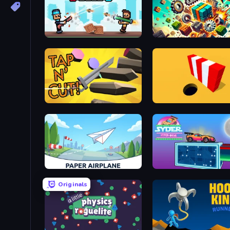
Pixel Smash Duel
Crusher Block
Tap 'n Cut
Color Hole
Paper Airplane
Syder Hyper Drive
Originals