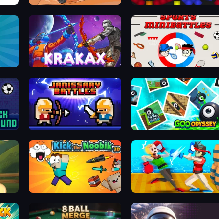
Stickman Moto Race Extreme
Tetris with Physics
Krakax
Sports Minibattles
Janissary Battles
Goo Odyssey
Kick the Noobik 3D
Funny Ragdoll Wrestlers