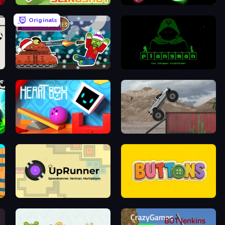
Mine Slingshot
Glowit - Two Players
Originals
Tanks vs Zombies: Tank Battle
Plangman
Heart Box
Hard Wheels
UpRunner
Buttons