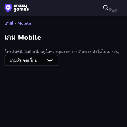
เกมส์
»
Mobile
เกม Mobile
โทรศัพท์มือถือคือเพื่อนคู่ใจของคุณระหว่างเดินทาง ทำไมไม่ลองสนุก
กับมันดูล่ะ? สำรวจคอลเลคชันเกมมือถืออันหลากหลายของ
เกมส์ยอดเยี่ยม
CrazyGames!
Bubble Pop Frenzy
Pizza Car
Street Fighter Simulator
Knights & Brides
City Car Driving Simulator: Online
Horror Room: Scary Hotel Tycoon
Coloring by Numbers: Pixel Room
Papa Cherry Saga
Noob Gigachad: Parkour Tricks Challenge
Daily Kitchen Escape
Flow 2048 3D
Obby Space Challenge: Starships
Netquel
Mind Controller
Mystery Forest - Match 3
Pickaxe Crusher Idle
Sort Parking
Mr. Throw
Time Control!
Love Calculator
Noob Digger: Pro Drill Miner
Infinite Brainrot: Craft Merge
Inca Cubes 2048
Rocket Boom: Space Destroy 3D
PrismRoll 3D
Sandtrix
Cut in Half, Please!
Merge Battle Car
Quoridor Online
Kick Soccer Hero
BoomCraft
Bike Jump
Solitaire: The Great Journey
Home Builder 3D
Escape Portal
Black Friday Dress Up Selfie