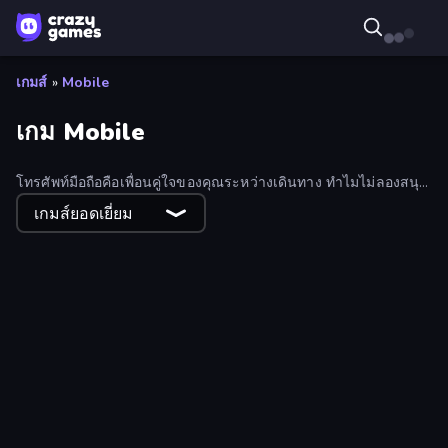
เกมส์
»
Mobile
เกม Mobile
โทรศัพท์มือถือคือเพื่อนคู่ใจของคุณระหว่างเดินทาง ทำไมไม่ลองสนุก
กับมันดูล่ะ? สำรวจคอลเลคชันเกมมือถืออันหลากหลายของ
เกมส์ยอดเยี่ยม
CrazyGames!
Heli Military Base
Moto Racing Club
The Battleground
99 Nights in the Forest Online
Cannon Balls 3D
Escape Lava for Brainrots!
Sand Blocks
Obby: Hide and Seek, Battle Royale
The Lava Tsunami
Cat Life Simulator
Daily Solitaire Challenge
Number Blast 2048
10x10! Classic
Animal DNA Run
Shoot Brainrot
Merge and Play
Cat Bakery
Sophie's Farm
Dessert Maker
Stickman Bullet Warriors
Dogs vs Aliens
Boom!
Dalgona Candy Honeycomb Cookie
Chess Online Multiplayer
Hydraulic Press 2D ASMR
Tap Gallery
Obby Tycoon Build the City
Jurassic Merge: Dino Evolution
Papa's Freezeria
Rainbow Friends Survivors
Obby Party Multiplayer
Foono Online Multiplayer
Ant Kingdom Rush
Las Vegas Poker
911: Cannibal
Perfect Piano