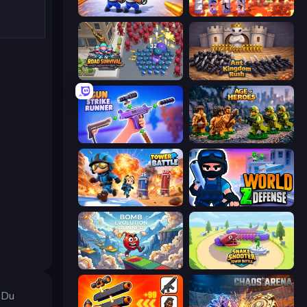
Battle Brigade
Hero Castle War: Tower Attack
Road Survival
Ant Kingdom Rush
Gun Strike Runner
Age of Heroes
Tower Battle
World Z Defense - Zombie Defense
Bomb Evolution Runner
Snake Shooter: Tower Battle
. Du