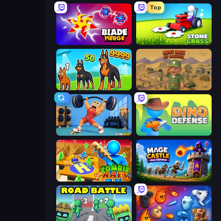
Top
Blade Merge
Stone Grass: Mowing Simulator
Dogs vs Aliens
Army Base Of America
Gym Boss
Dino Defense
Zombie Raft
Mage Castle Idle Defense