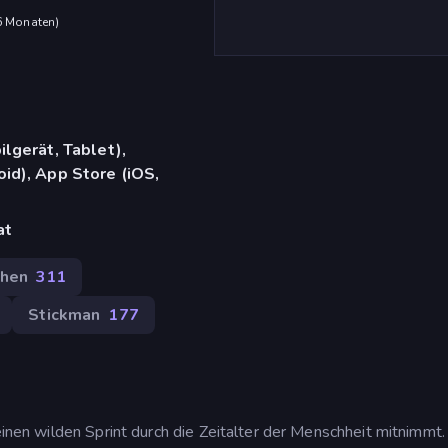
 6 Monaten
)
lgerät, Tablet),
d), App Store (iOS,
at
hen
311
Stickman
177
 einen wilden Sprint durch die Zeitalter der Menschheit mitnimmt