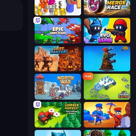
Shot Blaster
Wheel Merge Race
Epic Army Clash
Evo Gears
Last Bastion
Furry Road
Hot
North War
Machine Eater
Lumber Harvest: Tree Cutting Game
Craft and Battle