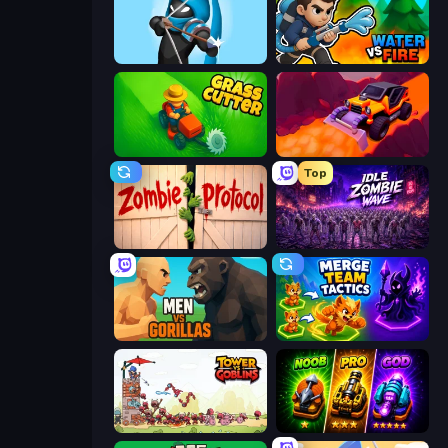
Wild Archer: Castle Defense
Water vs Fire
Grass Cutter: Mowing Simulator
Sand King
Top
Zombie Protocol
Idle Zombie Wave: Survivors
Men Vs Gorillas
Merge Team Tactics
Tower vs Goblins
Merge Survival