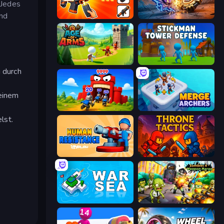
 Jedes
und
Pew Pew Dose
Chaos Arena
Age Of Arms
Stickman Tower Defense Idle 3D
 durch
deinem
TimeWarriors
Merge Archers
lst.
Human Resistance
Throne Tactics
War Sea
Zombies 4 Weapon Merge