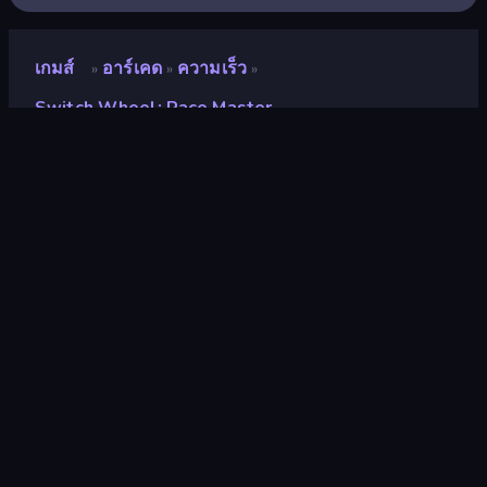
เกมส์
อาร์เคด
ความเร็ว
»
»
»
Switch Wheel: Race Master
Switch Wheel: Race
Master
นักพัฒนา
Funtory
คะแนน
9.0
(
อ้างอิงจากข้อมูล 6 เดือนที่ผ่านมา
)
ปล่อยแล้ว
ธันวาคม 2566
เอ็นจิ้นเกม
Unity 2020
แพลตฟอร์ม
เบราว์เซอร์ (เดสก์ท็อป มือถือ แท็บเล็ต),
แอป CrazyGames (Android), App
Store (Android)