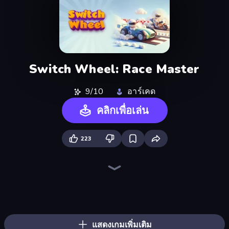
Switch Wheel: Race Master
9/10
อาร์เคด
คลิกเพื่อเล่น
223
Bridge Race
Ragdoll Archers
Count Masters: Stickman Games
Sky Riders
Mega Ramp Car Stunt
Parking Fury 3D: Side Hustle
Street Racer 2
Moto Racing Club
Mad Pursuit
PolyTrack
Madness Cars Destroy
Dalgona Candy Honeycomb Cookie
Traffic Rider
Chicken Scream
Upgrade the Supercar 3D
City Constructor
Racing in City
Throw a Lucky Block
แสดงเกมเพิ่มเติม