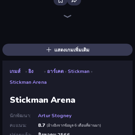
SkillWarz
Western Sniper
Knock Em All
Apple Shooter
Sniper Shot: Bullet Time
Sniper Mission
Elite Sniper
Shoot First Fast: Gun Duel
Kirka.io
Camo Sniper
Time Shooter 2
CS: Chaos Squad
Gunblood
Rift of Hell: Demons War
Fragen
SWAT Cats
Time Shooter
Guns of Rage
แสดงเกมเพิ่มเติม
เกมส์
ยิง
อาร์เคด
Stickman
»
»
»
»
Stickman Arena
Stickman Arena
นักพัฒนา
Artur Stogney
คะแนน
8.7
(
อ้างอิงจากข้อมูล 6 เดือนที่ผ่านมา
)
ปล่อยแล้ว
สิงหาคม 2566