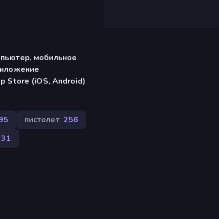
мпьютер, мобильное
риложение
p Store (iOS, Android)
95
пистолет
256
31