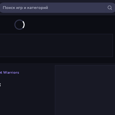
et Warriors
s