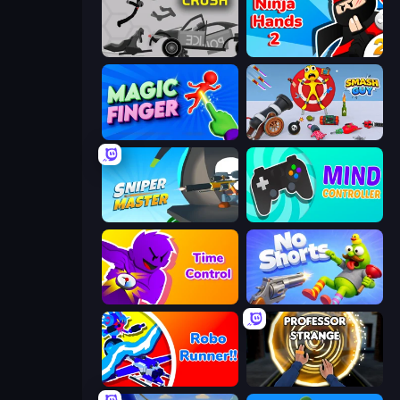
Stick Crush
Ninja Hands 2
Magic Finger 3D
Smash Guy: Ragdoll Punch Hero
Sniper Master
Mind Controller
Time Control!
No Shorts
Robo Runner
Professor Strange