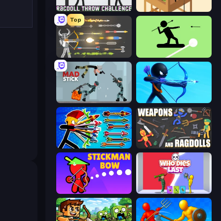
Ragdoll Throw Challenge
Elite Sniper
Top
Ragdoll Archers
The Spear Stickman
Mad Stick
Archers Random
Archer Ragdoll Masters
Weapons and Ragdolls
Stickman Bow
Who Dies Last?