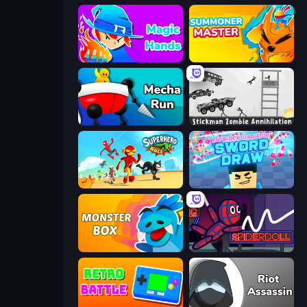
Magic Hands
Summoner Master
Mecha Run
Stickman Zombie Annihilation
Superhero Race!
3D Block Gladiator: Sword Draw
Monster Box
SpiderDoll