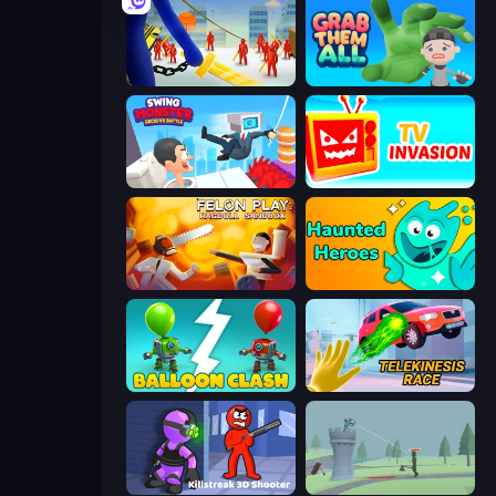
Slasher
Grab Them All
Swing Monster: Decisive Battle
TV Invasion
Felon Play: Ragdoll Sandbox
Haunted Heroes
Balloon Clash
Telekinesis Race 3D
Killstreak 3D Shooter
Tower Archer