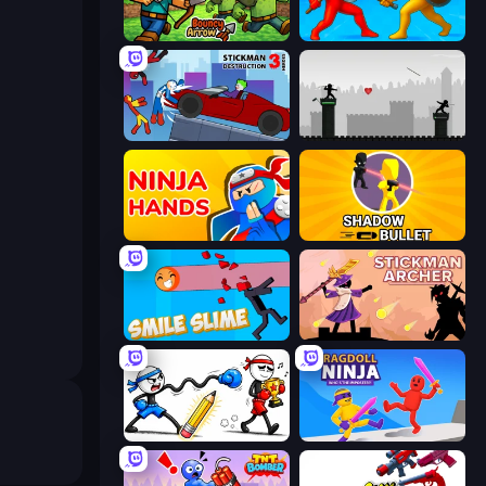
Bouncy Arrow
Epic Sword Battle! Fight in Arena
Stickman Destruction 3 Heroes
Javelin Fighting
Ninja Hands
Shadow Bullet
Smile Slime
Stickman Archer: The Wizard Hero
Doodle Smash
Ragdoll Ninja: Imposter Hero