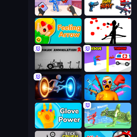
TNT Bomber
Gun Blast
Feeling Arrow
Bowman
Stickman Annihilation 2
Rescue Throw
Portal Escape
Fun Ragdoll Challenge!
Glove Power
Silly Walkers