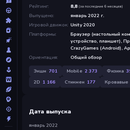
Рейтинг
8,8
(
за последние 6 месяцев
)
Выпущено
январь 2022 г.
Игровой движок
Unity 2020
Платформы
Браузер (настольный ко
устройство, планшет), П
CrazyGames (Android), Ap
Ориентация
Общий обзор
Экшн
701
Mobile
2 373
Физика
3
2D
1 166
Стикмен
177
Кровавые
Дата выпуска
январь 2022