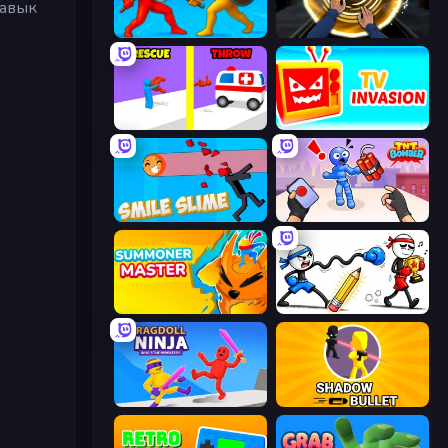
навык
Epic Sword Battle! Fight in Arena
Professor Strange
Rescue Throw
TV Invasion
Smile Slime
TNT Bomber
Summoner Master
Doodle Smash
Ragdoll Ninja: Imposter Hero
Shadow Bullet