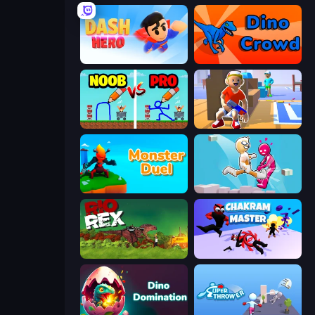
Dash Hero
Dino Crowd
DOP Noob: Draw to Save
Blaster Pranks
Monster Duel
Pushover
Rio Rex
Chakram Master