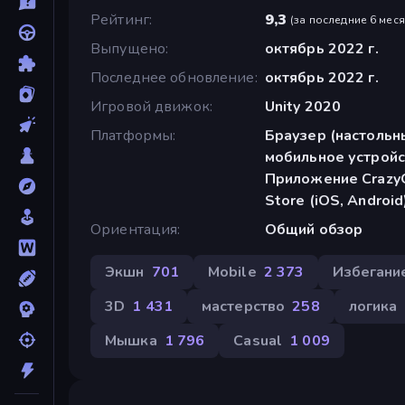
Рейтинг
9,3
(
за последние 6 мес
Выпущено
октябрь 2022 г.
Последнее обновление
октябрь 2022 г.
Игровой движок
Unity 2020
Платформы
Браузер (настольн
мобильное устройс
Приложение CrazyG
Store (iOS, Android
Ориентация
Общий обзор
Экшн
701
Mobile
2 373
Избегани
3D
1 431
мастерство
258
логика
Мышка
1 796
Casual
1 009