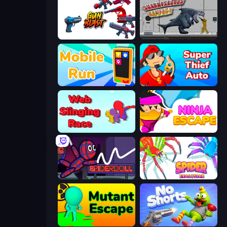
Gun Blast
Sharkosaurus Rampage
Mobile Run
Super Thief Auto
Web Slinging Race
Ninja Escape
SpiderDoll
Spider Evolution: Runner Game
Mutant Escape
No Shorts