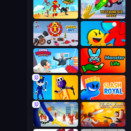
Superhero Race!
Telekinesis Race 3D
Smash Guy: Ragdoll Punch Hero
Riot Escape
Swing Monster: Decisive Battle
Monster Life
Jailbreak: Hide or Attack!
Slash Royal
Slasher
Felon Play: Ragdoll Sandbox