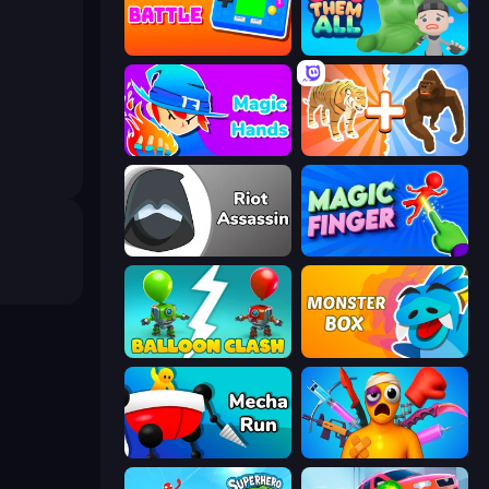
Retro Battle
Grab Them All
Magic Hands
Animal DNA Run
Riot Assassin
Magic Finger 3D
Balloon Clash
Monster Box
Mecha Run
Fun Ragdoll Challenge!