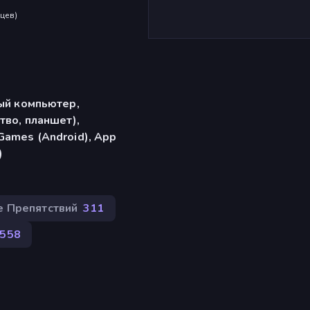
яцев
)
ый компьютер,
тво, планшет),
ames (Android), App
)
е Препятствий
311
558