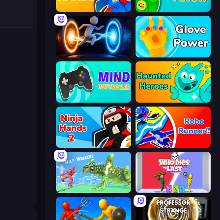
Ninja Hands
Feeling Arrow
Portal Escape
Glove Power
Mind Controller
Haunted Heroes
Ninja Hands 2
Robo Runner
Silly Walkers
Who Dies Last?