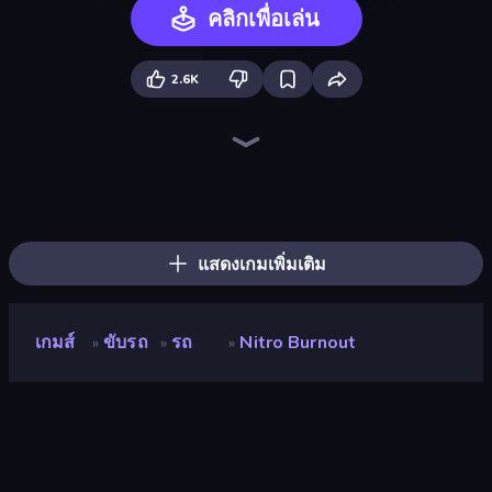
คลิกเพื่อเล่น
2.6K
Street Racing: Open World
Real Drift World
Drive Quest
Real Cars in City
Parking Fury 3D: Side Hustle
Rally Racer Dirt
City Car Driving Simulator: Stunt
Extreme Drifter
Car Games: Car Racing Game
Cyber Cars Punk Racing 2
Cyber Cars Punk Racing
Asphalt Rush
Hotgear
DriveOff
Racing: Online!
Mega Ramp Car Game: Car Stunts
Motor Sport Challenge Type R
Tuning Car Racing
แสดงเกมเพิ่มเติม
เกมส์
ขับรถ
รถ
Nitro Burnout
»
»
»
Nitro Burnout
นักพัฒนา
Lucky Try