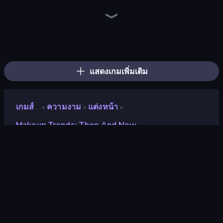
BFF Makeover - Spa & Dress Up
GRWM Date Night
DIY Makeup Salon: SPA Makeover
Wendy Soft Girl Makeup
Royal Glow Princess Makeover
College Girls Team Makeover
New Year's Eve Makeup
Nail Salon
Black Friday Dress Up Selfie
Fashion Week 2025
Fashion Holic
Model Wedding
College Girl & Boy Makeover
Dress To Impress: New Year's Party
Valentine's Day Proposal
BFFs Luxury Loungewear
Extreme Makeover
Make Up Queen R
แสดงเกมเพิ่มเติม
เกมส์
ความงาม
แต่งหน้า
»
»
»
Makeup Trends: Then And Now
Makeup Trends: Then and
Now
คะแนน
8.9
(
อ้างอิงจากข้อมูล 6 เดือนที่ผ่านมา
)
ปล่อยแล้ว
พฤษภาคม 2567