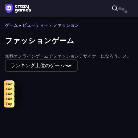
ゲーム
»
ビューティー
»
ファッション
ファッションゲーム
無料オンラインゲームでファッションデザイナーになろう。スタ
イル・インフルエンサーやセレブリティたちと究極のファッショ
ランキング上位のゲーム
ン・スーパースターを目指そう！
Top
Top
Top
Top
Top
College Girl & Boy Makeover
DIY Makeup Salon: SPA Makeover
Monster Makeup 3D
Fashion Holic
GRWM Date Night
Valentine's Day Proposal
K-Pop Halloween Dress Up
Fashion Famous
Model Wedding
Glamour Beach Life
Fashion Week 2025
Live Avatar Maker: Girls
Fairy Room - Decor Game
Royal Dress Up - Fashion Queen
Black Friday Dress Up Selfie
Ellie's Recipe: Dubai Chocolate Bar
Anime Girls Dress Up Games
Fashion Dress Up Challenge
Girl Coloring Dress Up
Dress To Impress: New Year's Party
BFFs Luxury Loungewear
Anime Princess Dress Up
New Year's Eve Makeup
College Sport Team Makeover
Wendy Soft Girl Makeup
Street Style Fashion
High School BFFs: Girls Team
Lulu's Fashion World
Christmas Girls Dress Up
Mean Girls Graduation Day