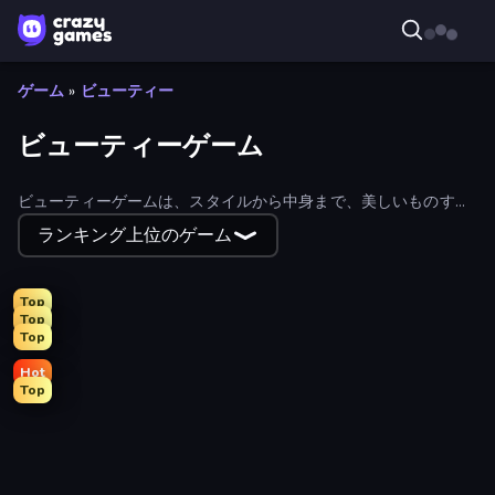
ゲーム
»
ビューティー
ビューティーゲーム
ビューティーゲームは、スタイルから中身まで、美しいものすべ
てをテーマにしている。お気に入りのキャラクターを可愛くした
ランキング上位のゲーム
り、美しくておいしい料理を作ったりしよう！以下の無料ビュー
ティーゲームをすべて閲覧する。
Top
Top
Top
Hot
Top
Tailor Stylist: Fashion Diary
DIY Makeup Salon: SPA Makeover
College Girl & Boy Makeover
Monster Makeup 3D
Swimming Pool Romance
Fashion Holic
GRWM Date Night
Holographic Trends
Feet's Doctor Urgent Care
Valentine's Day Proposal
Model Wedding
K-Pop Halloween Dress Up
Glamour Beach Life
Fashion Famous
Fashion Week 2025
Live Avatar Maker: Girls
Black Friday Dress Up Selfie
Royal Dress Up - Fashion Queen
Make Up Queen R
Anime Girls Dress Up Games
Girl Coloring Dress Up
BFFs Luxury Loungewear
Dress To Impress: New Year's Party
BFFs K-Pop Fangirls
College Sport Team Makeover
Wendy Soft Girl Makeup
Fashion Dress Up Challenge
ASMR Beauty Care
Model Dress Up Girl
New Year's Eve Makeup