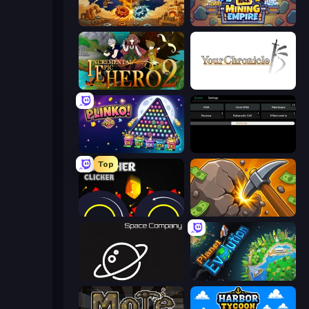
Gear Factory
Idle Mining Empire
Incremental Epic Hero 2
Your Chronicle
PLINKO!
Evolve
Top
Crusher Clicker
Mine Clicker
Space Company
Planet Evolution: Idle Clicker