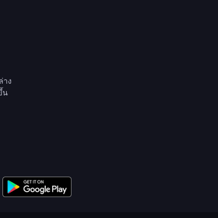
ล่าง
ึ้น