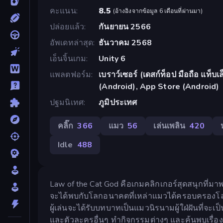
คะแนน
8.5
(
อ้างอิงจากข้อมูล 6 เดือนที่ผ่านมา
)
ปล่อยแล้ว
กันยายน 2566
อัพเดทล่าสุด
ธันวาคม 2568
เอ็นจิ้นเกม
Unity 6
แพลตฟอร์ม
เบราว์เซอร์ (เดสก์ท็อป มือถือ แท็
(Android), App Store (Android)
ปฐมนิเทศ
ภูมิประเทศ
คลิ๊ก
366
แมว
56
เล่นเพลิน
420
Idle
488
Law of the Cat God คือเกมคลิกเกอร์สุดสนุกที่มาพร
จะได้พบกับโลกอนาคตที่เหล่าแมวได้ครอบครองโลก
ผู้เล่นจะได้รับบทบาทเป็นแมวนิรนามผู้ใฝ่ฝันที่จ
และตัวละครอื่นๆ ทำกิจกรรมต่างๆ และค้นพบเรื่