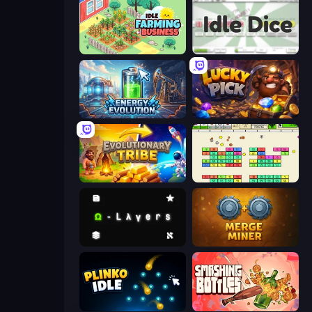
Idle Farming Business
Idle Dice
Energy Evolution
Lucky Pick
Evolutionary Tribe
Idle Breakout
Omega Layers
Merge Miner
Plinko Idle
Smashing Bottles