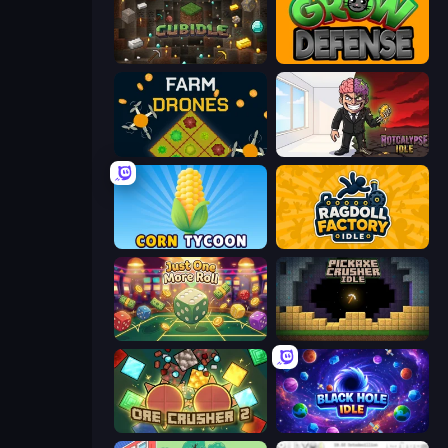
Cubidle
Grow Defense
Farm Drones
Rotcalypse: Idle Incremental
Corn Tycoon
Ragdoll Factory Idle
Just One More Roll
Pickaxe Crusher Idle
OreCrusher 2
Black Hole Idle