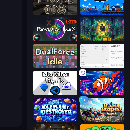
More Ore
Harbor Tycoon
Revolution Idle X
Laptop Empire
DualForce Idle
Idle Ants
Idle Mine: Remix
Fish Catch Idle
Idle Planet Destroyer
Llama Legends