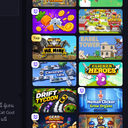
Leek Factory Tycoon
The MachinEGG
Farm Ring Idle
Idle Inventor
Top
Mr. Mine
Babel Tower
Conveyor Idle
Clicker Heroes
ผู้เล่น
Drift Tycoon
Human Clicker: Grow Organs
Cat God
นนี่