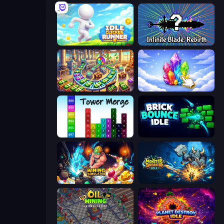
Idle Clicker Runner
Infinite Blade: Rebirth
Money Factory: Tycoon Idle Game
Crystalia Idle Clicker
Tower Merge
Brick Bounce Idle
Mining Simulator
Monster Breaker Idle