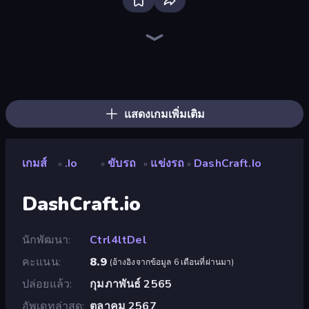
Bloxd.io
Agents.io
King.io World War
FrontWars.io
Veck.io
Mk48.io
Vortex.io
Krew.io
Voxorp
Eternal Siege
Space.io
Netquel
EvoWars.io
EmberWars.io
StarBlast
War Brokers
MergeDuel.io
EvoWorld.io (FlyOrDie.io)
แสดงเกมเพิ่มเติม
เกมส์
.io
ขับรถ
แข่งรถ
DashCraft.io
»
»
»
»
DashCraft.io
นักพัฒนา
Ctrl4ltDel
คะแนน
8.9
(
อ้างอิงจากข้อมูล 6 เดือนที่ผ่านมา
)
ปล่อยแล้ว
กุมภาพันธ์ 2565
อัพเดทล่าสุด
ตุลาคม 2567