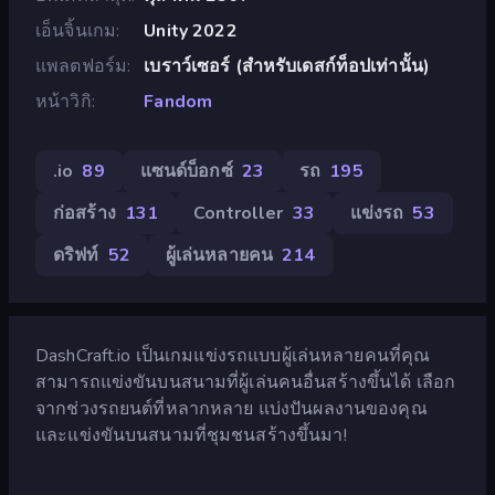
เอ็นจิ้นเกม
Unity 2022
แพลตฟอร์ม
เบราว์เซอร์ (สำหรับเดสก์ท็อปเท่านั้น)
หน้าวิกิ
Fandom
.io
89
แซนด์บ็อกซ์
23
รถ
195
ก่อสร้าง
131
Controller
33
แข่งรถ
53
ดริฟท์
52
ผู้เล่นหลายคน
214
DashCraft.io เป็นเกมแข่งรถแบบผู้เล่นหลายคนที่คุณ
สามารถแข่งขันบนสนามที่ผู้เล่นคนอื่นสร้างขึ้นได้ เลือก
จากช่วงรถยนต์ที่หลากหลาย แบ่งปันผลงานของคุณ
และแข่งขันบนสนามที่ชุมชนสร้างขึ้นมา!