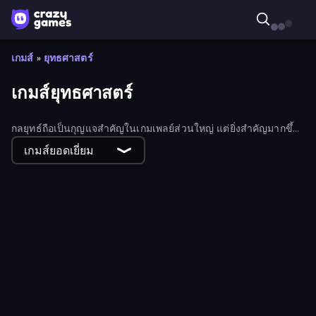
เกมส์
»
ยุทธศาสตร์
เกมส์ยุทธศาสตร์
กลยุทธ์ถือเป็นกุญแจสำคัญในเกมเพลย์ส่วนใหญ่ แต่ยิ่งสำคัญมากขึ้น
ไปอีกในเกมแนววางแผนที่การแก้ปริศนา การต่อสู้เชิงกลยุทธ์ และ
เกมส์ยอดเยี่ยม
การวางแผนอย่างชาญฉลาดเป็นสิ่งจำเป็น
Clash of Vikings
Jumping Clones
Brainrot Blue Vs Red
Takeover
Marble Merge: Steal Brainrot Game
Zombie Protocol
Island Builder
Last Bastion
Merge Age Warriors
Tower Defense Clash
Plant Squad
WarLink: Crown & Clash
Merge Army
Hero Castle War: Tower Attack
Tracesoccer
Frontline Defense
Clash of Skulls
Cursed Treasure Level Pack
Raid Heroes: Dark Side
Merge Mine: Mobs Attack!
Age of Steam Tower Defence
Merge Knights!
Last Archer
Medieval Battle 2P
Robots Backpack
Tower Defense - Alien Invasion
Squad Assembler: Red vs Blue
Animal Royal
A Little Physics Roguelike
Merge and Fight
Battlecruisers
Monster Merge
Operator: Emergency Dispatcher
Army General: Battle & Tank Strategy
Merge! Dragons vs Knights
Armor Path