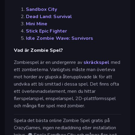
Sandbox City
Dead Land: Survival
Mini Mine
Stick Epic Fighter
Idle Zombie Wave: Survivors
Vad är Zombie Spel?
Zombiespel är en undergenre av
skräckspel
med
ett zombietema. Vanligtvis måste man överleva
mot horder av glupska återupplivade lik för att
undvika att bli smittad i dessa spel. Det finns ofta
ett överlevnadselement, men du hittar
flerspelarspel, enspelarspel, 2D-plattformsspel
och många fler spel med zombier.
Spela det bästa online Zombie Spel gratis på
CrazyGames, ingen nedladdning eller installation
krävs. 🎮 Spela Sandbox City och många fler just