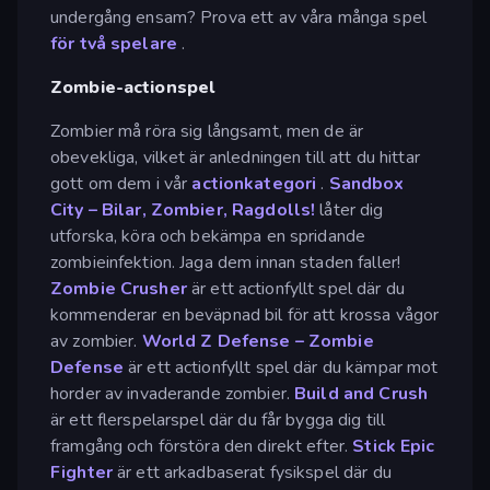
undergång ensam? Prova ett av våra många spel
för två spelare
.
Zombie-actionspel
Zombier må röra sig långsamt, men de är
obevekliga, vilket är anledningen till att du hittar
gott om dem i vår
actionkategori
.
Sandbox
City – Bilar, Zombier, Ragdolls!
låter dig
utforska, köra och bekämpa en spridande
zombieinfektion. Jaga dem innan staden faller!
Zombie Crusher
är ett actionfyllt spel där du
kommenderar en beväpnad bil för att krossa vågor
av zombier.
World Z Defense – Zombie
Defense
är ett actionfyllt spel där du kämpar mot
horder av invaderande zombier.
Build and Crush
är ett flerspelarspel där du får bygga dig till
framgång och förstöra den direkt efter.
Stick Epic
Fighter
är ett arkadbaserat fysikspel där du