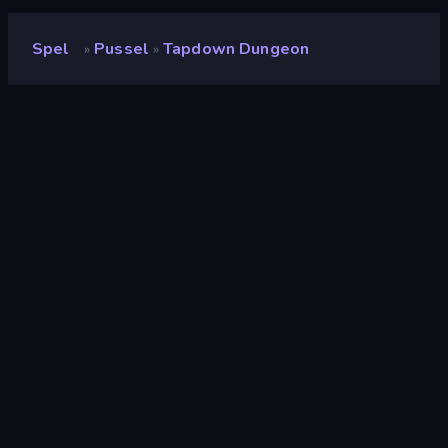
Spel
Pussel
Tapdown Dungeon
»
»
Tapdown Dungeon
Betyg
(
baserat på de senaste 6
8.4
månaderna
)
Utgiven
september 2025
Senast uppdaterad
juli 2026
Spelmotor
HTML5
Plattformar
Webbläsare (stationär dator,
mobil, surfplatta),
CrazyGames-appen (iOS,
Android)
Inriktning
Porträtt